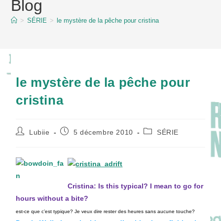
Blog
content
>
SÉRIE
>
le mystère de la pêche pour cristina
le mystère de la pêche pour
cristina
Auteur/autrice
Publication
Post
Lubiie
5 décembre 2010
SÉRIE
de
publiée :
category:
la
publication :
Cristina: Is this typical? I mean to go for
hours without a bite?
est-ce que c’est typique? Je veux dire rester des heures sans aucune touche?