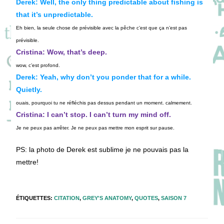
Derek: Well, the only thing predictable about fishing is
that it’s unpredictable.
Eh bien, la seule chose de prévisible avec la pêche c’est que ça n’est pas
prévisible.
Cristina: Wow, that’s deep.
wow, c’est profond.
Derek: Yeah, why don’t you ponder that for a while.
Quietly.
ouais, pourquoi tu ne réfléchis pas dessus pendant un moment. calmement.
Cristina: I can’t stop. I can’t turn my mind off.
Je ne peux pas arrêter. Je ne peux pas mettre mon esprit sur pause.
PS: la photo de Derek est sublime je ne pouvais pas la
mettre!
ÉTIQUETTES
:
CITATION
,
GREY'S ANATOMY
,
QUOTES
,
SAISON 7