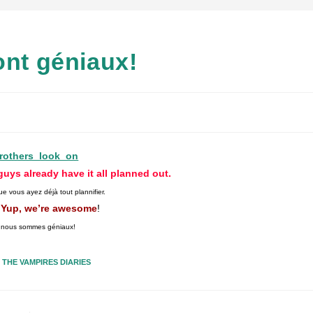
ont géniaux!
uys already have it all planned out.
que vous ayez déjà tout plannifier.
Yup, we’re awesome
!
 nous sommes géniaux!
THE VAMPIRES DIARIES