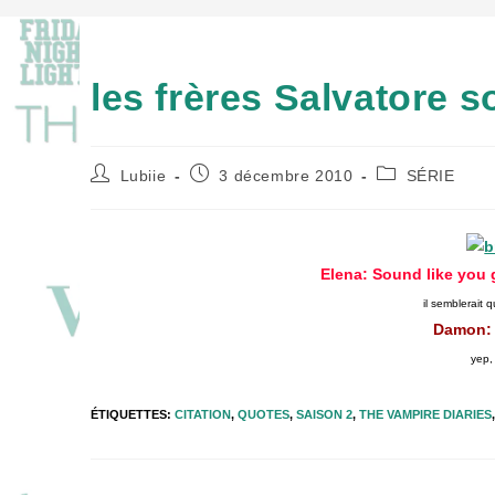
les frères Salvatore s
Auteur/autrice
Publication
Post
Lubiie
3 décembre 2010
SÉRIE
de
publiée :
category:
la
publication :
Elena: Sound like you g
il semblerait 
Damon: 
yep,
ÉTIQUETTES
:
CITATION
,
QUOTES
,
SAISON 2
,
THE VAMPIRE DIARIES
,