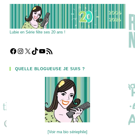
Lubie en Série fête ses 20 ans !
Facebook
Instagram
X
TikTok
YouTube
Flux RSS
QUELLE BLOGUEUSE JE SUIS ?
[Voir ma bio sériephile]