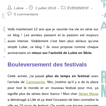
Auteur/autrice
Publication
Post
Lubiie
1 juillet 2018
ÉVÉNEMENT
de
publiée :
category:
Commentaires
0 commentaire
la
de
publication :
la
publication :
Voilà maintenant 12 ans que je raconte ma vie en série sur
ce blog ! Les années passent et la passion est toujours
aussi intense. Visiblement c’est bien plus sérieux qu’une
simple Lubie, ce blog ! Je vous propose comme chaque
anniversaire un
retour sur l’activité de Lubie en Série.
Bouleversement des festivals
Cette année, j’ai passé
plus de temps en festival
avec
l’arrivée de
Canneseries
. Moi, j’estime qu’il y a de la place
pour tout le monde et un nouveau festival pour moi, ça
signifie plus de séries donc banco ! Mon cher
Séries Mania
a déménagé à Lille et ça était l’occasion de bien connaître la
ville en 10 jours de festival. On garde une équipe gagnante