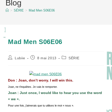
Blog
content
>
SÉRIE
>
Mad Men S06E06
Mad Men S06E06
Auteur/autrice
Publication
Post
Lubiie
8 mai 2013
SÉRIE
de
publiée :
category:
la
publication :
Don : Joan, don’t worry. I will win this.
Joan, ne t’inquiètes. Je vais le remporter.
Joan : Just once, I would like to hear you use the word
« we ».
Pour une fois, j’aimerais que tu utilises le mot « nous ».