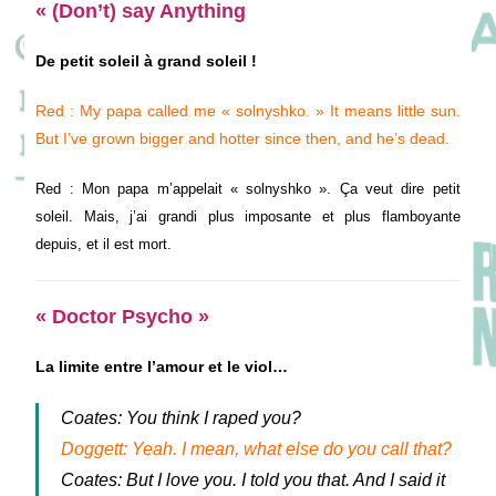
« (Don’t) say Anything
De petit soleil à grand soleil !
Red : My papa called me « solnyshko. » It means little sun.
But I’ve grown bigger and hotter since then, and he’s dead.
Red : Mon papa m’appelait « solnyshko ». Ça veut dire petit
soleil. Mais, j’ai grandi plus imposante et plus flamboyante
depuis, et il est mort.
« Doctor Psycho »
La limite entre l’amour et le viol…
Coates: You think I raped you?
Doggett: Yeah. I mean, what else do you call that?
Coates: But I love you. I told you that. And I said it