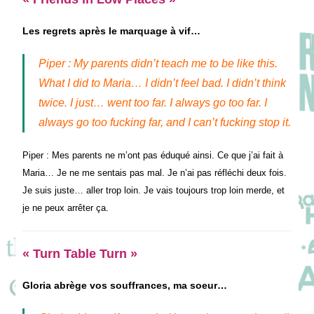
Les regrets après le marquage à vif…
Piper : My parents didn’t teach me to be like this.
What I did to Maria… I didn’t feel bad. I didn’t think
twice. I just… went too far. I always go too far. I
always go too fucking far, and I can’t fucking stop it.
Piper : Mes parents ne m’ont pas éduqué ainsi. Ce que j’ai fait à
Maria… Je ne me sentais pas mal. Je n’ai pas réfléchi deux fois.
Je suis juste… aller trop loin. Je vais toujours trop loin merde, et
je ne peux arrêter ça.
« Turn Table Turn »
Gloria abrège vos souffrances, ma soeur…