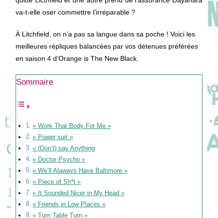
quitte Licthfield et une autre prend de l’assurance Dayanara
va-t-elle oser commettre l’irréparable ?
À Litchfield, on n’a pas sa langue dans sa poche ! Voici les
meilleures répliques balancées par vos détenues préférées
en saison 4 d’Orange is The New Black.
Sommaire
« Work That Body For Me »
« Power suit »
« (Don’t) say Anything
« Doctor Psycho »
« We’ll Alaways Have Baltimore »
« Piece of Sh*t »
« It Sounded Nicer in My Head »
« Friends in Low Places »
« Turn Table Turn »