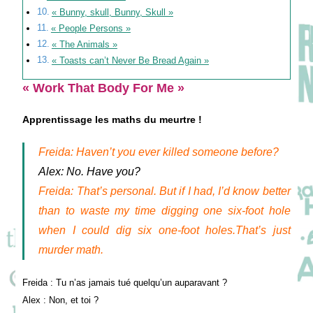
« Bunny, skull, Bunny, Skull »
« People Persons »
« The Animals »
« Toasts can’t Never Be Bread Again »
« Work That Body For Me »
Apprentissage les maths du meurtre !
Freida: Haven’t you ever killed someone before?
Alex: No. Have you?
Freida: That’s personal. But if I had, I’d know better
than to waste my time digging one six-foot hole
when I could dig six one-foot holes.That’s just
murder math.
Freida : Tu n’as jamais tué quelqu’un auparavant ?
Alex : Non, et toi ?