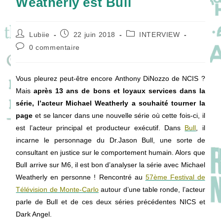
Weatherly est Bull
Auteur/autrice
Publication
Post
Lubiie
22 juin 2018
INTERVIEW
de
publiée :
category:
Commentaires
0 commentaire
la
de
publication :
la
publication :
Vous pleurez peut-être encore Anthony DiNozzo de NCIS ?
Mais
après 13 ans de bons et loyaux services dans la
série, l’acteur Michael Weatherly a souhaité tourner la
page
et se lancer dans une nouvelle série où cette fois-ci, il
est l’acteur principal et producteur exécutif. Dans
Bull
, il
incarne le personnage du Dr.Jason Bull, une sorte de
consultant en justice sur le comportement humain. Alors que
Bull arrive sur M6, il est bon d’analyser la série avec Michael
Weatherly en personne ! Rencontré au
57ème Festival de
Télévision de Monte-Carlo
autour d’une table ronde, l’acteur
parle de Bull et de ces deux séries précédentes NICS et
Dark Angel.