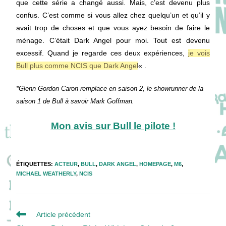
que cette série a changé aussi. Mais, c’est devenu plus
confus. C’est comme si vous allez chez quelqu’un et qu’il y
avait trop de choses et que vous ayez besoin de faire le
ménage. C’était Dark Angel pour moi. Tout est devenu
excessif. Quand je regarde ces deux expériences,
je vois
Bull plus comme NCIS que Dark Angel
« .
*Glenn Gordon Caron remplace en saison 2, le showrunner de la
saison 1 de Bull à savoir
Mark Goffman.
Mon avis sur Bull le pilote !
ÉTIQUETTES
:
ACTEUR
,
BULL
,
DARK ANGEL
,
HOMEPAGE
,
M6
,
MICHAEL WEATHERLY
,
NCIS
Read
Article précédent
more