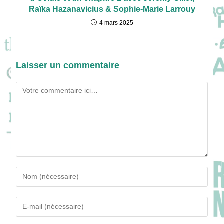
Raïka Hazanavicius & Sophie-Marie Larrouy
4 mars 2025
Laisser un commentaire
Comment
Enter
your
name
Enter
or
your
username