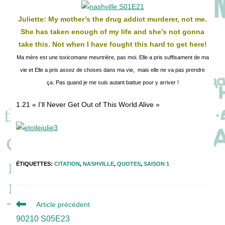
publication :
Juliette: My mother’s the drug addict murderer, not me.
She has taken enough of my life and she’s not gonna
take this. Not when I have fought this hard to get here!
Ma mère est une toxicomane meurtrière, pas moi. Elle a pris suffisament de ma
vie et Elle a pris assez de choses dans ma vie, mais elle ne va pas prendre
ça. Pas quand je me suis autant battue pour y arriver !
1.21 « I’ll Never Get Out of This World Alive »
ÉTIQUETTES
:
CITATION
,
NASHVILLE
,
QUOTES
,
SAISON 1
Read
Article précédent
more
90210 S05E23
articles