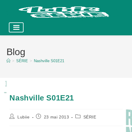
Skip
to
Blog
content
>
SÉRIE
>
Nashville S01E21
Nashville S01E21
Auteur/autrice
Publication
Post
Lubiie
23 mai 2013
SÉRIE
de
publiée :
category:
la