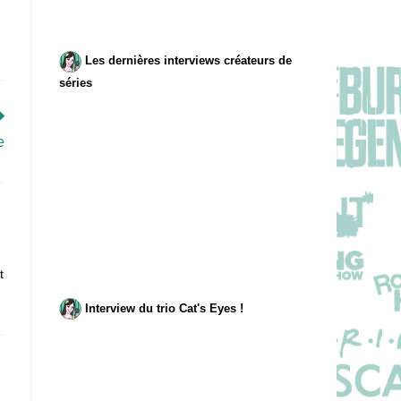
Les dernières interviews créateurs de
séries
e
,
t
Interview du trio Cat's Eyes !