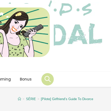
aming
Bonus
>
SÉRIE
>
[Pilote] Girlfriend’s Guide To Divorce