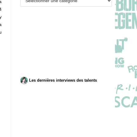
a
4
y
a
u
Les dernières interviews des talents