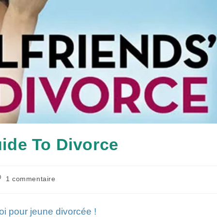
Guide To Divorce
ommentaires
1 commentaire
e
blication :
i pour jeune divorcée !