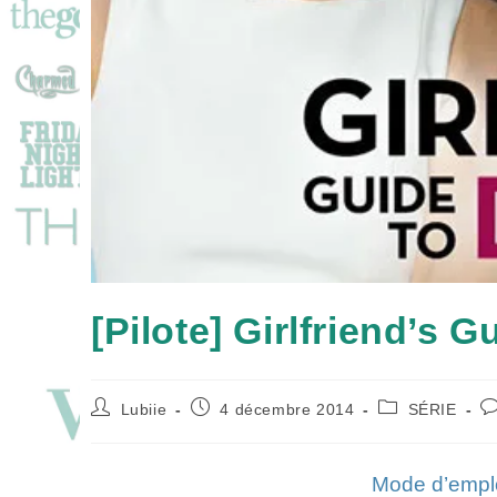
[Pilote] Girlfriend’s 
Auteur/autrice
Publication
Post
C
Lubiie
4 décembre 2014
SÉRIE
de
publiée :
category:
d
la
la
publication :
pu
Mode d’emplo