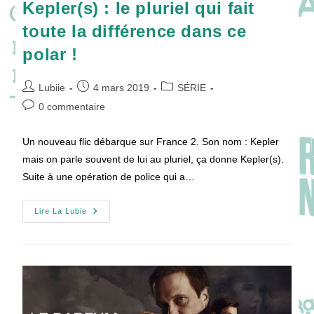
Kepler(s) : le pluriel qui fait
toute la différence dans ce
polar !
Auteur/autrice
Publication
Post
Lubiie
4 mars 2019
SÉRIE
de
publiée :
category:
Commentaires
0 commentaire
la
de
publication :
la
Un nouveau flic débarque sur France 2. Son nom : Kepler
publication :
mais on parle souvent de lui au pluriel, ça donne Kepler(s).
Suite à une opération de police qui a…
Kepler(s)
Lire La Lubie
:
Le
Pluriel
Qui
Fait
Toute
La
Différence
Dans
Ce