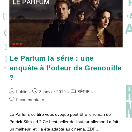
Polar
!
Le Parfum la série : une
enquête à l’odeur de Grenouille
?
Auteur/autrice
Publication
Post
Lubiie
3 janvier 2019
SÉRIE
de
publiée :
category:
Commentaires
0 commentaire
la
de
publication :
la
Le Parfum, ce titre vous évoque peut-être le roman de
publication :
Patrick Süskind ? Ce best-seller de l'auteur allemand a fait
un malheur et il a été adapté au cinéma. ZDF…