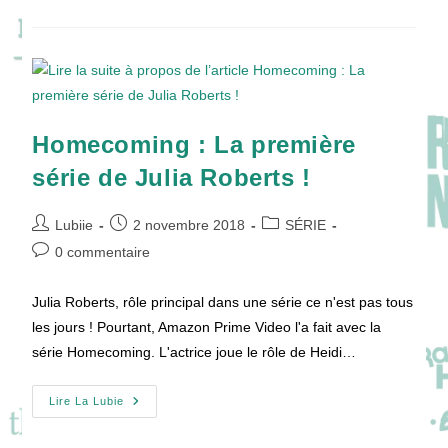
Un
Teen
Drama
À
L’espagnol
!
Homecoming : La première
série de Julia Roberts !
Auteur/autrice
Publication
Post
Lubiie
2 novembre 2018
SÉRIE
de
publiée :
category:
Commentaires
0 commentaire
la
de
publication :
la
Julia Roberts, rôle principal dans une série ce n'est pas tous
publication :
les jours ! Pourtant, Amazon Prime Video l'a fait avec la
série Homecoming. L'actrice joue le rôle de Heidi…
Homecoming
Lire La Lubie
:
La
Première