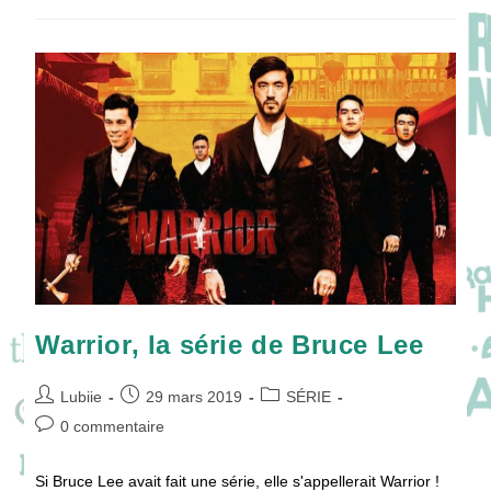
:
Elle
A
Toujours
Quelque
Chose
À
Dire
À
La
Caméra
!
Warrior, la série de Bruce Lee
Auteur/autrice
Publication
Post
Lubiie
29 mars 2019
SÉRIE
de
publiée :
category:
Commentaires
0 commentaire
la
de
publication :
la
Si Bruce Lee avait fait une série, elle s'appellerait Warrior !