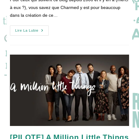
publication :
à eux ?), vous savez que Charmed y est pour beaucoup
dans la création de ce…
Verdict
Lire La Lubie
Sur
Le
Reboot
De
Charmed
[PILOTE] A Million Little Things