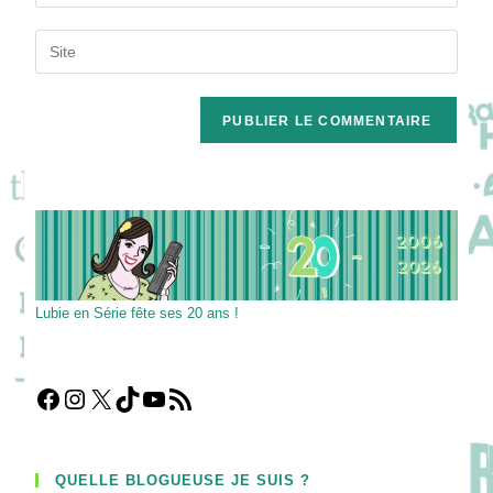
your
username
email
Saisir
to
address
l’URL
comment
to
de
comment
votre
site
(facultatif)
Lubie en Série fête ses 20 ans !
Facebook
Instagram
X
TikTok
YouTube
Flux RSS
QUELLE BLOGUEUSE JE SUIS ?