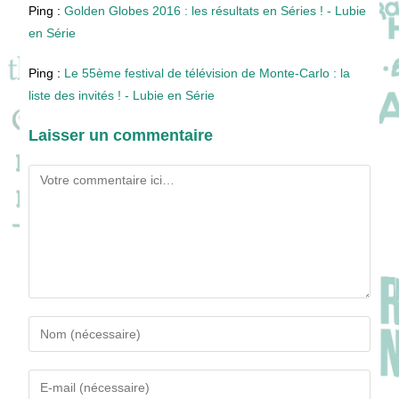
Ping :
Golden Globes 2016 : les résultats en Séries ! - Lubie
en Série
Ping :
Le 55ème festival de télévision de Monte-Carlo : la
liste des invités ! - Lubie en Série
Laisser un commentaire
Comment
Enter
your
name
Enter
or