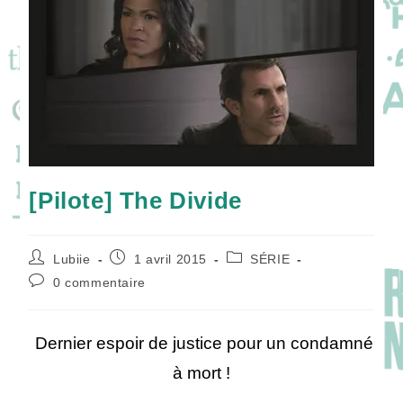
[Pilote] The Divide
Auteur/autrice
Publication
Post
Lubiie
1 avril 2015
SÉRIE
de
publiée :
category:
Commentaires
0 commentaire
la
de
publication :
la
publication :
Dernier espoir de justice pour un condamné
à mort !