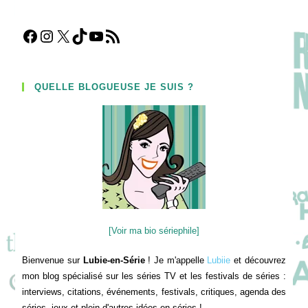
Facebook
Instagram
X
TikTok
YouTube
Flux RSS
QUELLE BLOGUEUSE JE SUIS ?
[Voir ma bio sériephile]
Bienvenue sur
Lubie-en-Série
! Je m'appelle
Lubiie
et découvrez
mon blog spécialisé sur les séries TV et les festivals de séries :
interviews, citations, événements, festivals, critiques, agenda des
séries, jeux et plein d'autres idées en séries !