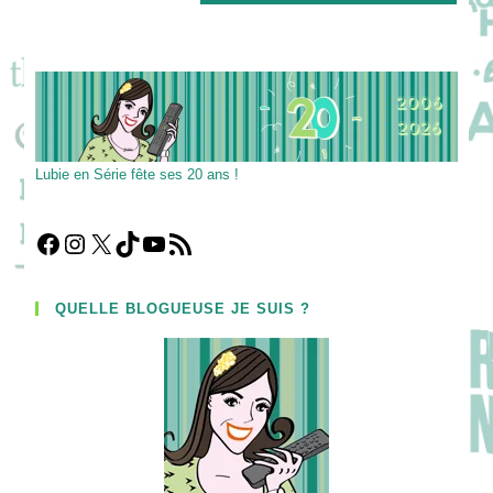
site
(facultatif)
Lubie en Série fête ses 20 ans !
Facebook
Instagram
X
TikTok
YouTube
Flux RSS
QUELLE BLOGUEUSE JE SUIS ?