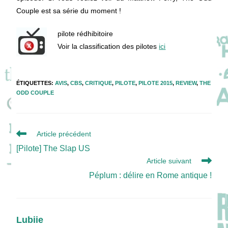
Couple est sa série du moment !
pilote rédhibitoire
Voir la classification des pilotes
ici
ÉTIQUETTES
:
AVIS
,
CBS
,
CRITIQUE
,
PILOTE
,
PILOTE 2015
,
REVIEW
,
THE
ODD COUPLE
Read
Article précédent
more
[Pilote] The Slap US
articles
Article suivant
Péplum : délire en Rome antique !
Lubiie