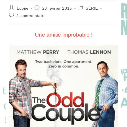
Auteur/autrice
Publication
Post
Lubiie
23 février 2015
SÉRIE
de
publiée :
category:
Commentaires
1 commentaire
la
de
publication :
la
publication :
Une amitié improbable !