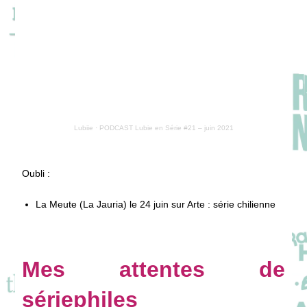
Lubiie
·
PODCAST Lubie en Série #21 – juin 2021
Oubli :
La Meute (La Jauria) le 24 juin sur Arte : série chilienne
Mes attentes de
sériephiles