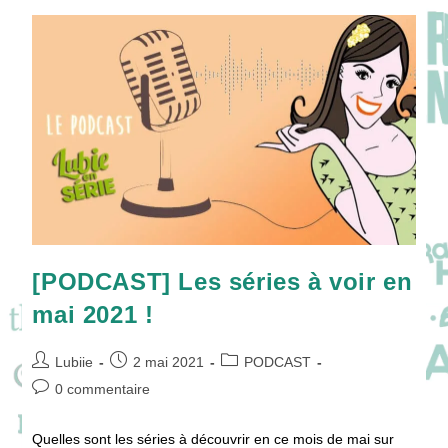
En
Juin
2021
[PODCAST] Les séries à voir en
mai 2021 !
Auteur/autrice
Publication
Post
Lubiie
2 mai 2021
PODCAST
de
publiée :
category:
Commentaires
0 commentaire
la
de
publication :
la
Quelles sont les séries à découvrir en ce mois de mai sur