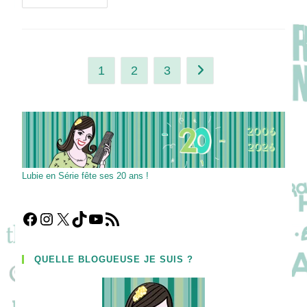
Séries
À
Voir
Au
Mois
D’août
2020
1
2
3
Aller à la page suivante
Lubie en Série fête ses 20 ans !
Facebook
Instagram
X
TikTok
YouTube
Flux RSS
QUELLE BLOGUEUSE JE SUIS ?