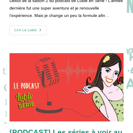
Début de la saison 2 du podcast de Lubie en Série ! L’année
publication :
dernière fut une super aventure et je renouvelle
l’expérience. Mais je change un peu la formule afin…
[PODCAST]
Lire La Lubie
Les
Séries
À
Voir
En
Janvier
2021
!
[PODCAST] Les séries à voir au