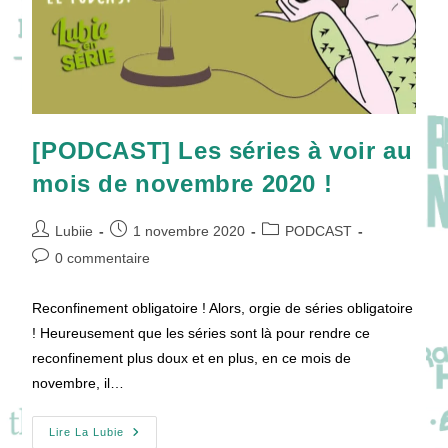
[PODCAST] Les séries à voir au
mois de novembre 2020 !
Auteur/autrice
Publication
Post
Lubiie
1 novembre 2020
PODCAST
de
publiée :
category:
Commentaires
0 commentaire
la
de
publication :
la
Reconfinement obligatoire ! Alors, orgie de séries obligatoire
publication :
! Heureusement que les séries sont là pour rendre ce
reconfinement plus doux et en plus, en ce mois de
novembre, il…
[PODCAST]
Lire La Lubie
Les