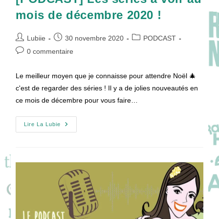
mois de décembre 2020 !
Auteur/autrice
Publication
Post
Lubiie
30 novembre 2020
PODCAST
de
publiée :
category:
Commentaires
0 commentaire
la
de
publication :
la
Le meilleur moyen que je connaisse pour attendre Noël 🎄
publication :
c'est de regarder des séries ! Il y a de jolies nouveautés en
ce mois de décembre pour vous faire…
[PODCAST]
Lire La Lubie
Les
Séries
À
Voir
Au
Mois
De
Décembre
2020
!