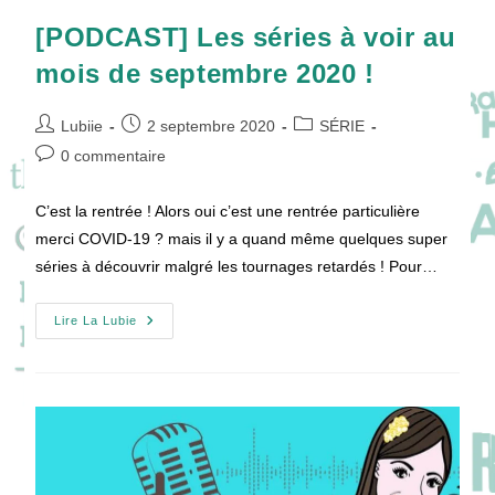
[PODCAST] Les séries à voir au
mois de septembre 2020 !
Auteur/autrice
Publication
Post
Lubiie
2 septembre 2020
SÉRIE
de
publiée :
category:
Commentaires
0 commentaire
la
de
publication :
la
C’est la rentrée ! Alors oui c’est une rentrée particulière
publication :
merci COVID-19 ? mais il y a quand même quelques super
séries à découvrir malgré les tournages retardés ! Pour…
[PODCAST]
Lire La Lubie
Les
Séries
À
Voir
Au
Mois
De
Septembre
2020
!