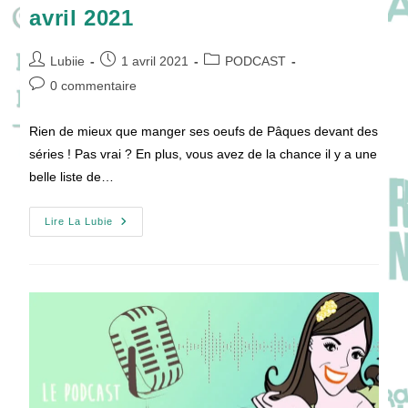
avril 2021
Auteur/autrice
Publication
Post
Lubiie
1 avril 2021
PODCAST
de
publiée :
category:
Commentaires
0 commentaire
la
de
publication :
la
Rien de mieux que manger ses oeufs de Pâques devant des
publication :
séries ! Pas vrai ? En plus, vous avez de la chance il y a une
belle liste de…
[PODCAST]
Lire La Lubie
Les
Séries
À
Voir
En
Avril
2021