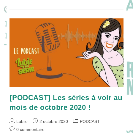
Séries
À
Voir
Au
Mois
De
Novembre
2020
!
[PODCAST] Les séries à voir au
mois de octobre 2020 !
Auteur/autrice
Publication
Post
Lubiie
2 octobre 2020
PODCAST
de
publiée :
category:
Commentaires
0 commentaire