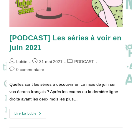
[PODCAST] Les séries à voir en
juin 2021
Auteur/autrice
Publication
Post
Lubiie
31 mai 2021
PODCAST
de
publiée :
category:
Commentaires
0 commentaire
la
de
publication :
la
Quelles sont les séries à découvrir en ce mois de juin sur
publication :
vos écrans français ? Après les exams ou la dernière ligne
droite avant les deux mois les plus…
[PODCAST]
Lire La Lubie
Les
Séries
À
Voir