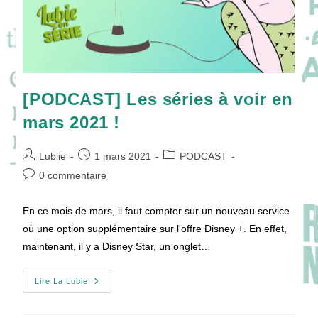
[PODCAST] Les séries à voir en
mars 2021 !
Auteur/autrice
Publication
Post
Lubiie
1 mars 2021
PODCAST
de
publiée :
category:
Commentaires
0 commentaire
la
de
publication :
la
En ce mois de mars, il faut compter sur un nouveau service
publication :
où une option supplémentaire sur l'offre Disney +. En effet,
maintenant, il y a Disney Star, un onglet…
[PODCAST]
Lire La Lubie
Les
Séries
À