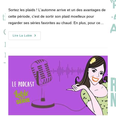
la
de
publication :
la
Sortez les plaids ! L'automne arrive et un des avantages de
publication :
cette période, c'est de sortir son plaid moelleux pour
regarder ses séries favorites au chaud. En plus, pour ce…
[PODCAST]
Lire La Lubie
Les
Séries
À
Voir
Au
Mois
De
Octobre
2020
!