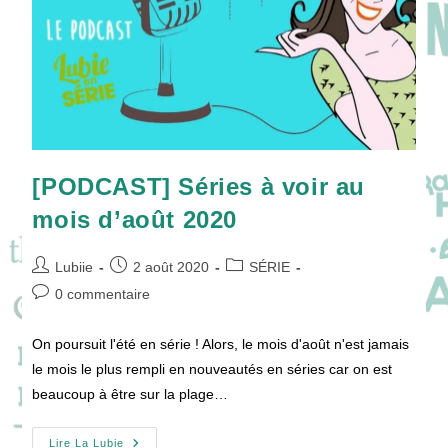
[PODCAST] Séries à voir au
mois d’août 2020
Auteur/autrice
Publication
Post
Lubiie
2 août 2020
SÉRIE
de
publiée :
category:
Commentaires
0 commentaire
la
de
publication :
la
On poursuit l'été en série ! Alors, le mois d'août n'est jamais
publication :
le mois le plus rempli en nouveautés en séries car on est
beaucoup à être sur la plage…
[PODCAST]
Lire La Lubie