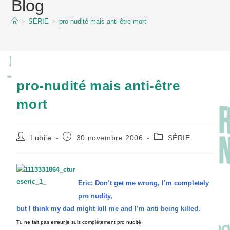
Blog
content
>
SÉRIE
>
pro-nudité mais anti-être mort
pro-nudité mais anti-être
mort
Auteur/autrice
Publication
Post
Lubiie
30 novembre 2006
SÉRIE
de
publiée :
category:
la
publication :
Eric: Don’t get me wrong, I’m completely
pro nudity,
but I think my dad might kill me and I’m anti being killed.
Tu ne fait pas erreur,je suis complétement pro nudité,