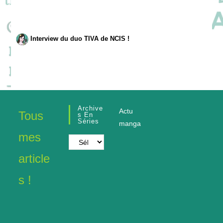
Interview du duo TIVA de NCIS !
Archive
Actu
Tous
S En
Séries
manga
mes
Archives
en
article
séries
s !