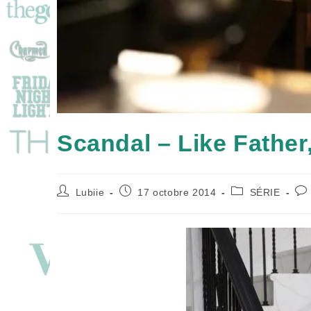
Scandal – Like Father
Auteur/autrice
Publication
Post
Co
Lubiie
17 octobre 2014
SÉRIE
de
publiée :
category:
de
la
la
publication :
pub