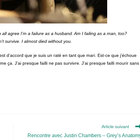
n all agree I’m a failure as a husband. Am I failing as a man, too?
’t survive. I almost died without you.
on est d’accord que je suis un raté en tant que mari. Est-ce que j’échoue
a. J’ai presque failli ne pas survivre. J’ai presque failli mourir sans
Article suivant
Rencontre avec Justin Chambers – Grey’s Anatom