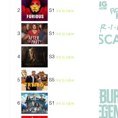
2
S1
lire la lubie
3
S1
lire la lubie
4
S3
lire la lubie
5
S5
lire la lubie
6
S1
lire la lubie