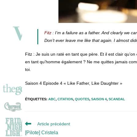
Fitz
: I’m a failure as a father. And clearly we ca
Don’t ever leave me like that again. I almost didn
Fitz : Je suis un raté en tant que père. Et il est clair qu’
en tant qu’homme également ? Ne me quittes jamais comme ç
toi.
Saison 4 Episode 4 « Like Father, Like Daughter »
ÉTIQUETTES
:
ABC
,
CITATION
,
QUOTES
,
SAISON 4
,
SCANDAL
Read
Article précédent
more
[Pilote] Cristela
articles