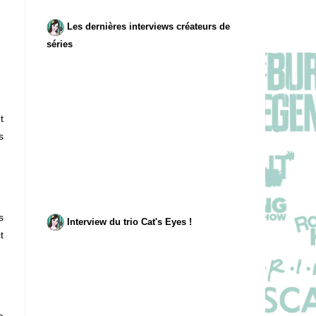
Les dernières interviews créateurs de
séries
t
s
s
Interview du trio Cat's Eyes !
t
e