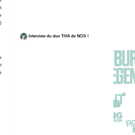
t
e
)
Interview du duo TIVA de NCIS !
s
t
s