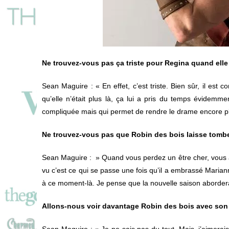
Ne trouvez-vous pas ça triste pour Regina quand elle
Sean Maguire
: « En effet, c’est triste. Bien sûr, il est 
qu’elle n’était plus là, ça lui a pris du temps évidemmen
compliquée mais qui permet de rendre le drame encore pl
Ne trouvez-vous pas que Robin des bois laisse tombe
Sean Maguire
: » Quand vous perdez un être cher, vous av
vu c’est ce qui se passe une fois qu’il a embrassé Marianne
à ce moment-là. Je pense que la nouvelle saison abordera
Allons-nous voir davantage Robin des bois avec son
Sean Maguire
: « Je ne sais pas du tout. Mais, j’aimerais