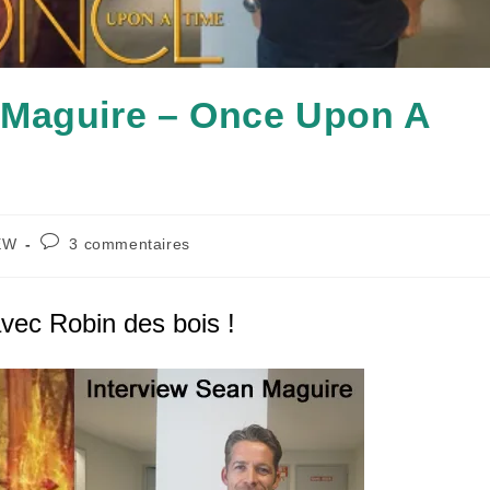
 Maguire – Once Upon A
Commentaires
EW
3 commentaires
de
la
publication :
vec Robin des bois !