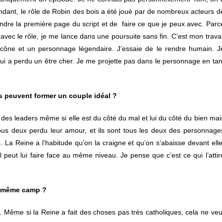
ndant, le rôle de Robin des bois a été joué par de nombreux acteurs d
dre la première page du script et de faire ce que je peux avec. Parc
avec le rôle, je me lance dans une poursuite sans fin. C’est mon travai
e icône et un personnage légendaire. J’essaie de le rendre humain. J
qui a perdu un être cher. Je me projette pas dans le personnage en tan
 peuvent former un couple idéal ?
 des leaders même si elle est du côté du mal et lui du côté du bien mai
si tous deux perdu leur amour, et ils sont tous les deux des personnage
s. La Reine a l’habitude qu’on la craigne et qu’on s’abaisse devant elle
il peut lui faire face au même niveau. Je pense que c’est ce qui l’attir
 m
ême camp ?
 Même si la Reine a fait des choses pas très catholiques, cela ne veu