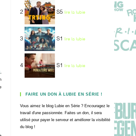
2
S5
lire la lubie
3
S1
lire la lubie
4
S1
lire la lubie
t
,
n
e
FAIRE UN DON À LUBIE EN SÉRIE !
Vous aimez le blog Lubie en Série ? Encouragez le
travail d'une passionnée. Faites un don, il sera
utilisé pour payer le serveur et améliorer la visibilité
du blog !
a