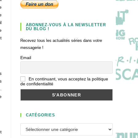
e
e
l
ABONNEZ-VOUS À LA NEWSLETTER
DU BLOG !
e
t
Recevez tous les actualités séries dans votre
messagerie !
Email
s
En continuant, vous acceptez la politique
s
de confidentialité
.
e
CATÉGORIES
Catégories
t