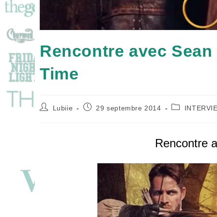
Rencontre avec Sean
Time
Auteur/autrice
Publication
Post
Lubiie
29 septembre 2014
INTERVI
de
publiée :
category:
la
publication :
Rencontre a