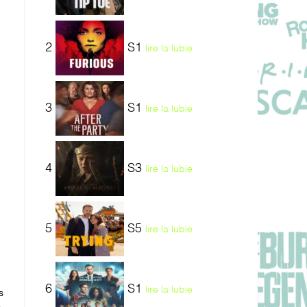
2
S1
lire la lubie
3
S1
lire la lubie
4
S3
lire la lubie
5
S5
lire la lubie
6
S1
lire la lubie
s