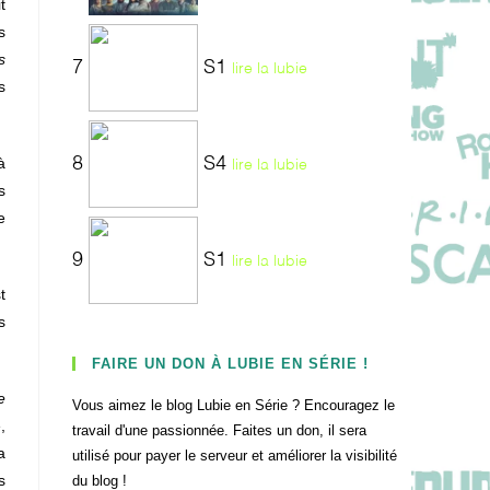
t
s
s
7
S1
lire la lubie
s
à
8
S4
lire la lubie
s
e
9
S1
lire la lubie
t
s
FAIRE UN DON À LUBIE EN SÉRIE !
e
Vous aimez le blog Lubie en Série ? Encouragez le
,
travail d'une passionnée. Faites un don, il sera
a
utilisé pour payer le serveur et améliorer la visibilité
s
du blog !