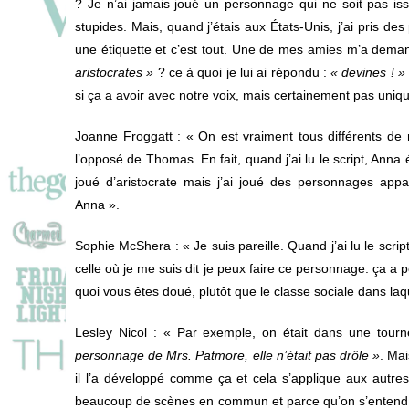
? Je n’ai jamais joué un personnage qui ne soit pas iss
stupides. Mais, quand j’étais aux États-Unis, j’ai pris d
une étiquette et c’est tout. Une de mes amies m’a deman
aristocrates »
? ce à quoi je lui ai répondu :
« devines ! »
si ça a avoir avec notre voix, mais certainement pas uniq
Joanne Froggatt
: « On est vraiment tous différents de
l’opposé de Thomas. En fait, quand j’ai lu le script, Anna
joué d’aristocrate mais j’ai joué des personnages ap
Anna ».
Sophie McShera
: « Je suis pareille. Quand j’ai lu le scr
celle où je me suis dit je peux faire ce personnage. ça a p
quoi vous êtes doué, plutôt que le classe sociale dans laq
Lesley Nicol :
« Par exemple, on était dans une tournée
personnage de Mrs. Patmore, elle n’était pas drôle »
. Ma
il l’a développé comme ça et cela s’applique aux autr
beaucoup de scènes en commun et parce qu’on s’entend bi