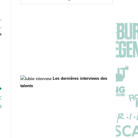
.
,
,
a
Les dernières interviews des
talents
c
s