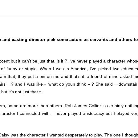
 and casting director pick some actors as servants and others fo
ccent but it can’t be just that, is it ? I’ve never played a character whos
e of funny or stupid. When I was in America, I’ve picked two educate
m that, they put a pin on me and that’s it. a friend of mine asked m
airs » ? and I was like « what do youn think » ? She said « downstair
ut it’s not just that ».
ers, some are more than others. Rob James-Collier is certainly nothin
racter I connected with. I never played aristocracy but I played ver
d Daisy was the character I wanted desperately to play. The one I though