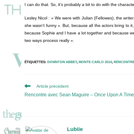
I can do that. So, it’s probably a bit to do with the char
Lesley Nicol
: » We were with Julian (Fellowes), the write
she wasn’t funny ». But, because all the actors bring to i
because Sophie and I have a lot together and because we g
two ways process really ».
ÉTIQUETTES
:
DOWNTON ABBEY
,
MONTE-CARLO 2014
,
RENCONTR
Read
Article précédent
more
Rencontre avec Sean Maguire – Once Upon A Time
articles
Lubiie