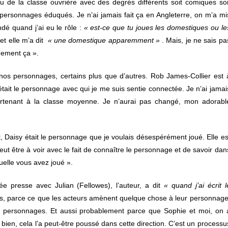
u de la classe ouvrière avec des degrés différents soit comiques soi
es personnages éduqués. Je n’ai jamais fait ça en Angleterre, on m’a mi
dé quand j’ai eu le rôle :
« est-ce que tu joues les domestiques ou le
et elle m’a dit
« une domestique apparemment »
. Mais, je ne sais pa
uement ça ».
 nos personnages, certains plus que d’autres. Rob James-Collier est 
 était le personnage avec qui je me suis sentie connectée. Je n’ai jamai
partenant à la classe moyenne. Je n’aurai pas changé, mon adorabl
ipt, Daisy était le personnage que je voulais désespérément joué. Elle es
eut être à voir avec le fait de connaître le personnage et de savoir dan
uelle vous avez joué ».
 presse avec Julian (Fellowes), l’auteur, a dit
« quand j’ai écrit l
is, parce ce que les acteurs amènent quelque chose à leur personnage
es personnages. Et aussi probablement parce que Sophie et moi, on 
en, cela l’a peut-être poussé dans cette direction. C’est un processu