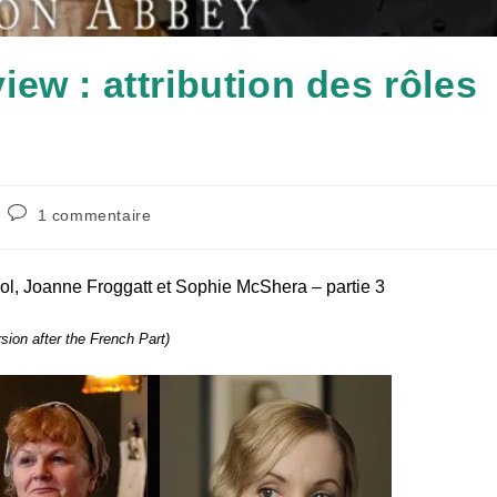
ew : attribution des rôles
Commentaires
1 commentaire
de
la
publication :
l, Joanne Froggatt et Sophie McShera – partie 3
rsion after the French Part)