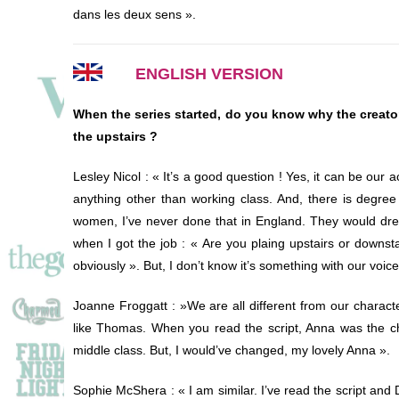
dans les deux sens ».
ENGLISH VERSION
When the series started, do you know why the creator
the upstairs ?
Lesley Nicol
: « It’s a good question ! Yes, it can be our a
anything other than working class. And, there is degre
women, I’ve never done that in England. They would drea
when I got the job : « Are you plaing upstairs or downst
obviously ». But, I don’t know it’s something with our voice b
Joanne Froggatt
: »We are all different from our charact
like Thomas. When you read the script, Anna was the cha
middle class. But, I would’ve changed, my lovely Anna ».
Sophie McShera
: « I am similar. I’ve read the script an