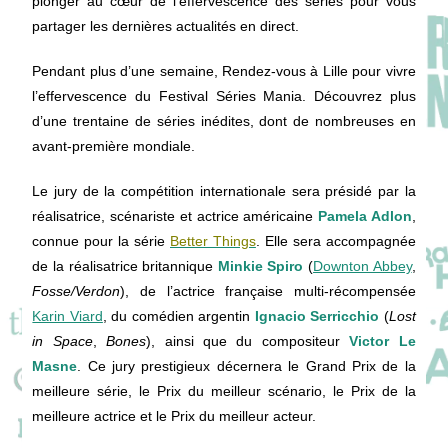
plonger au cœur de l’effervescence des séries pour vous
partager les dernières actualités en direct.
Pendant plus d’une semaine, Rendez-vous à Lille pour vivre
l’effervescence du Festival Séries Mania. Découvrez plus
d’une trentaine de séries inédites, dont de nombreuses en
avant-première mondiale.
Le jury de la compétition internationale sera présidé par la
réalisatrice, scénariste et actrice américaine
Pamela Adlon
,
connue pour la série
Better Things
. Elle sera accompagnée
de la réalisatrice britannique
Minkie Spiro
(
Downton Abbey
,
Fosse/Verdon
), de l’actrice française multi-récompensée
Karin Viard
, du comédien argentin
Ignacio Serricchio
(
Lost
in Space
,
Bones
), ainsi que du compositeur
Victor Le
Masne
. Ce jury prestigieux décernera le Grand Prix de la
meilleure série, le Prix du meilleur scénario, le Prix de la
meilleure actrice et le Prix du meilleur acteur.