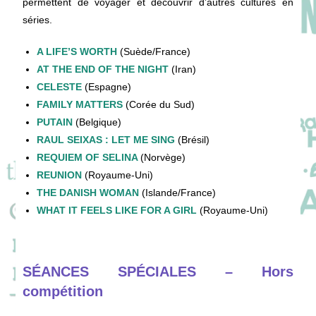
permettent de voyager et découvrir d’autres cultures en
séries.
A
LIFE’S WORTH
(Suède/France)
AT THE END OF THE NIGHT
(Iran)
CELESTE
(Espagne)
FAMILY MATTER
S
(Corée du Sud)
PUTAIN
(Belgique)
RAUL SEIXAS : LET ME SING
(Brésil)
REQUIEM OF SELI
NA
(Norvège)
REUNION
(Royaume-Uni)
THE DANISH WOMAN
(Islande/France)
W
HAT IT FEELS LIKE FOR A GIRL
(Royaume-Uni)
SÉANCES SPÉCIALES – Hors
compétition