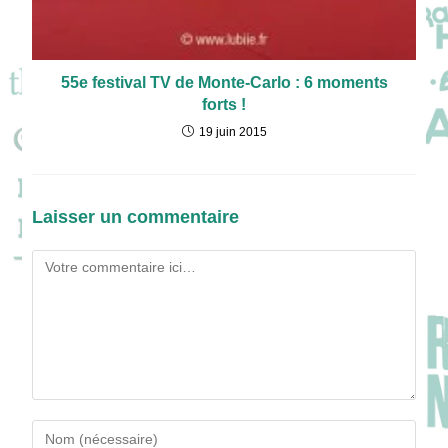
55e festival TV de Monte-Carlo : 6 moments
forts !
19 juin 2015
Laisser un commentaire
Comment
Enter