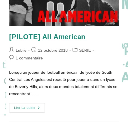
[PILOTE] All American
Auteur/autrice
Publication
Post
Lubiie
12 octobre 2018
SÉRIE
de
publiée :
category:
Commentaires
1 commentaire
la
de
publication :
la
Lorsqu'un joueur de football américain de lycée de South
publication :
Central Los Angeles est recruté pour jouer à dans un lycée
de Beverly Hills, alors deux mondes totalement différents se
rencontrent...…
[PILOTE]
Lire La Lubie
All
American