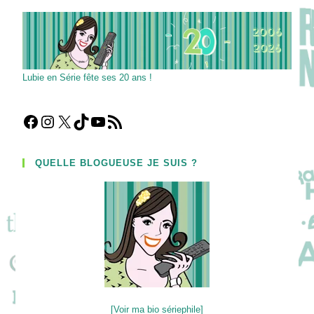
Lubie en Série fête ses 20 ans !
Facebook
Instagram
X
TikTok
YouTube
Flux RSS
QUELLE BLOGUEUSE JE SUIS ?
[Voir ma bio sériephile]