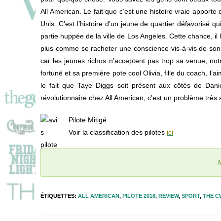
All American. Le fait que c’est une histoire vraie apporte 
Unis. C’est l’histoire d’un jeune de quartier défavorisé qu
partie huppée de la ville de Los Angeles. Cette chance, il 
plus comme se racheter une conscience vis-à-vis de son 
car les jeunes richos n’acceptent pas trop sa venue, not
fortuné et sa première pote cool Olivia, fille du coach, l’
le fait que Taye Diggs soit présent aux côtés de Dani
révolutionnaire chez All American, c’est un problème très
Pilote Mitigé
Voir la classification des pilotes
ici
ÉTIQUETTES
:
ALL AMERICAN
,
PILOTE 2018
,
REVIEW
,
SPORT
,
THE C