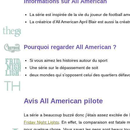
Informations sur All American
La série est inspirée de la vie du joueur de football a
La créatrice d’All American April Blair est aussi la créa
Pourquoi regarder All American ?
Si vous aimez les histoires autour du sport
Une série sur le dépassement de soit
deux mondes qui s’opposent celui des quartiers défavor
Avis All American pilote
La série a beaucoup buzzé donc j’étais assez excitée de la
Friday Night Lights
. En effet, la comparaison est fatale
pour quelque chose. Vous savez les gens sont beaux tou