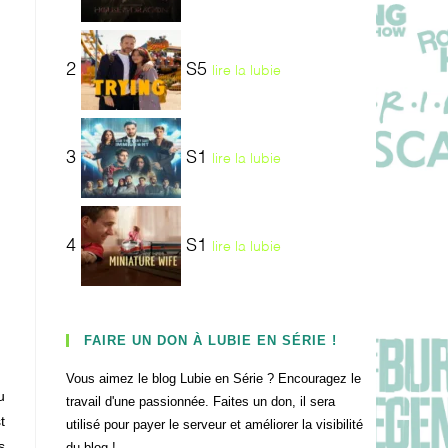
2
S5
lire la lubie
3
S1
lire la lubie
4
S1
lire la lubie
FAIRE UN DON À LUBIE EN SÉRIE !
Vous aimez le blog Lubie en Série ? Encouragez le
u
travail d'une passionnée. Faites un don, il sera
t
utilisé pour payer le serveur et améliorer la visibilité
s
du blog !