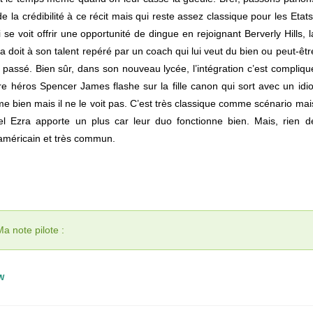
de la crédibilité à ce récit mais qui reste assez classique pour les Etats
i se voit offrir une opportunité de dingue en rejoignant Berverly Hills, l
la doit à son talent repéré par un coach qui lui veut du bien ou peut-êtr
passé. Bien sûr, dans son nouveau lycée, l’intégration c’est compliqu
re héros Spencer James flashe sur la fille canon qui sort avec un idio
aime bien mais il ne le voit pas. C’est très classique comme scénario mai
el Ezra apporte un plus car leur duo fonctionne bien. Mais, rien d
 américain et très commun.
Ma note pilote :
W