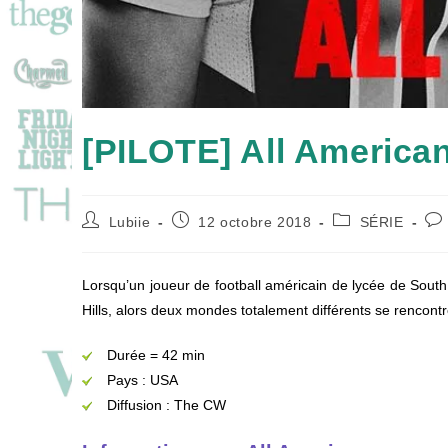
[PILOTE] All America
Auteur/autrice
Publication
Post
Co
Lubiie
12 octobre 2018
SÉRIE
de
publiée :
category:
de
la
la
publication :
pub
Lorsqu’un joueur de football américain de lycée de South
Hills, alors deux mondes totalement différents se rencon
Durée = 42 min
Pays : USA
Diffusion : The CW