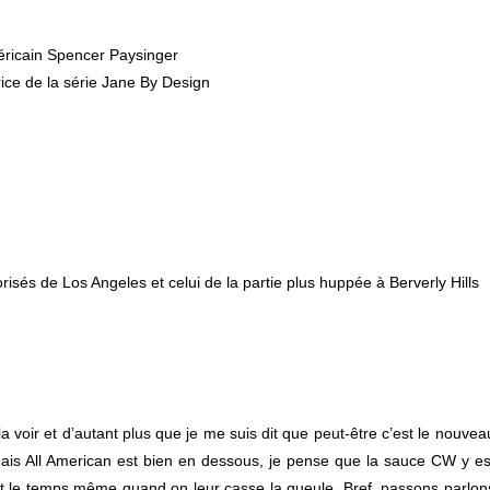
méricain Spencer Paysinger
trice de la série Jane By Design
isés de Los Angeles et celui de la partie plus huppée à Berverly Hills
 voir et d’autant plus que je me suis dit que peut-être c’est le nouvea
 mais All American est bien en dessous, je pense que la sauce CW y es
t le temps même quand on leur casse la gueule. Bref, passons parlon