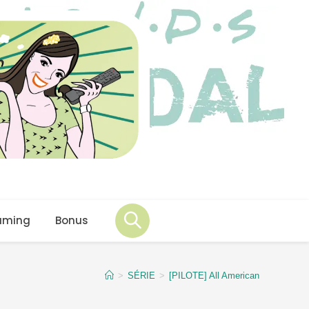
aming
Bonus
>
SÉRIE
>
[PILOTE] All American