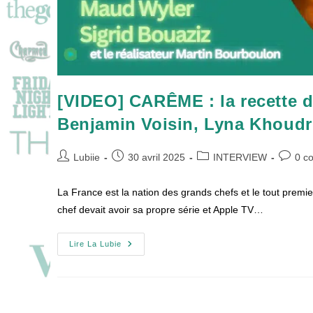
[VIDEO] CARÊME : la recette d
Benjamin Voisin, Lyna Khoudri,
Auteur/autrice
Publication
Post
Commen
Lubiie
30 avril 2025
INTERVIEW
0 c
de
publiée :
category:
de
la
la
La France est la nation des grands chefs et le tout premi
publication :
publicat
chef devait avoir sa propre série et Apple TV…
[VIDEO]
Lire La Lubie
CARÊME
:
La
Recette
D’une
Série