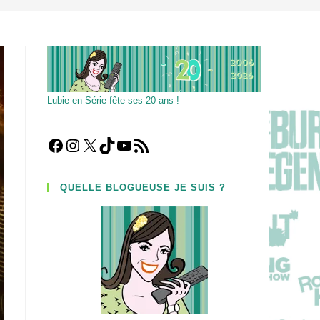
Lubie en Série fête ses 20 ans !
Facebook
Instagram
X
TikTok
YouTube
Flux RSS
QUELLE BLOGUEUSE JE SUIS ?