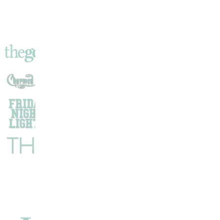
D’espionnage
Avec
Benjamin
Voisin,
Lyna
Khoudri,
Jérémie
Renier
Et
La
Brigade
!