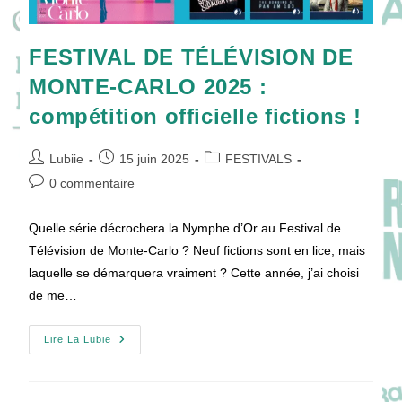
FESTIVAL DE TÉLÉVISION DE
MONTE-CARLO 2025 :
compétition officielle fictions !
Auteur/autrice
Publication
Post
Lubiie
15 juin 2025
FESTIVALS
de
publiée :
category:
Commentaires
0 commentaire
la
de
publication :
la
Quelle série décrochera la Nymphe d’Or au Festival de
publication :
Télévision de Monte-Carlo ? Neuf fictions sont en lice, mais
laquelle se démarquera vraiment ? Cette année, j’ai choisi
de me…
FESTIVAL
Lire La Lubie
DE
TÉLÉVISION
DE
MONTE-