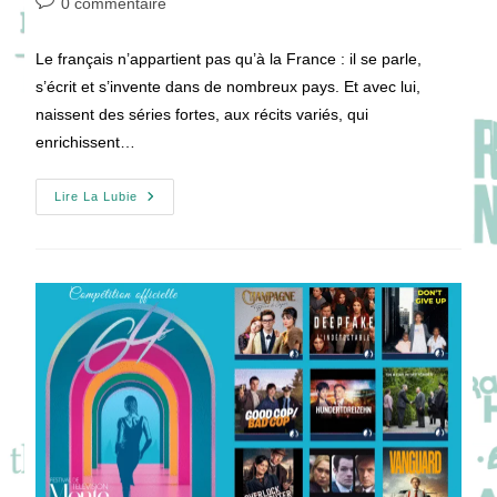
Commentaires
0 commentaire
la
de
publication :
la
Le français n’appartient pas qu’à la France : il se parle,
publication :
s’écrit et s’invente dans de nombreux pays. Et avec lui,
naissent des séries fortes, aux récits variés, qui
enrichissent…
Festival
Lire La Lubie
De
La
Fiction
TV
De
La
Rochelle
2025
:
Compétition
Francophone
Internationale
!