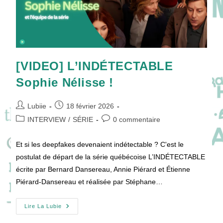
[VIDEO] L’INDÉTECTABLE
Sophie Nélisse !
Auteur/autrice
Publication
Lubiie
18 février 2026
de
publiée :
Post
Commentaires
INTERVIEW
/
SÉRIE
0 commentaire
la
category:
de
publication :
la
Et si les deepfakes devenaient indétectable ? C'est le
publication :
postulat de départ de la série québécoise L’INDÉTECTABLE
écrite par Bernard Dansereau, Annie Piérard et Étienne
Piérard-Dansereau et réalisée par Stéphane…
[VIDEO]
Lire La Lubie
L’INDÉTECTABLE
Sophie