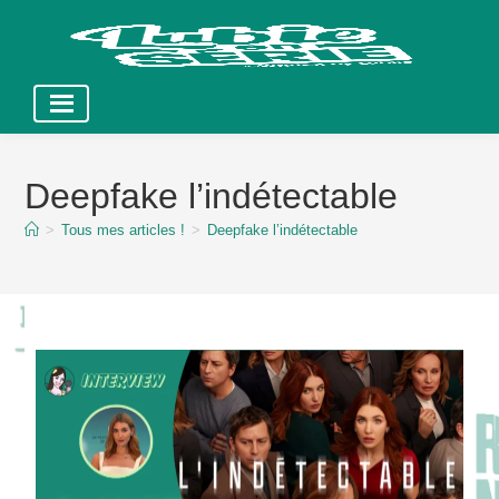
Skip
to
Deepfake l’indétectable
content
>
Tous mes articles !
>
Deepfake l’indétectable