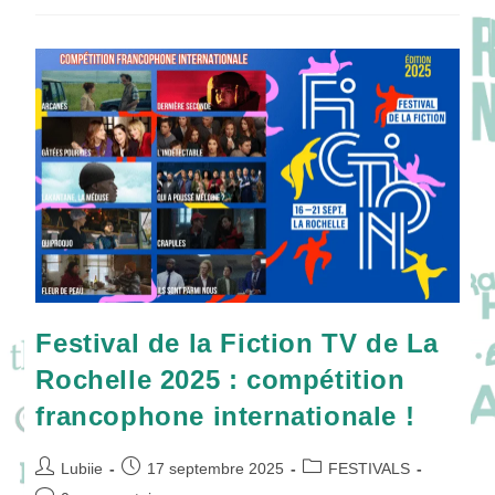
Nélisse
!
Festival de la Fiction TV de La
Rochelle 2025 : compétition
francophone internationale !
Auteur/autrice
Publication
Post
Lubiie
17 septembre 2025
FESTIVALS
de
publiée :
category: