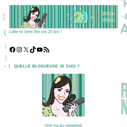
CARLO
2025
:
Compétition
Officielle
Fictions
!
Lubie en Série fête ses 20 ans !
Facebook
Instagram
X
TikTok
YouTube
Flux RSS
QUELLE BLOGUEUSE JE SUIS ?
[Voir ma bio sériephile]