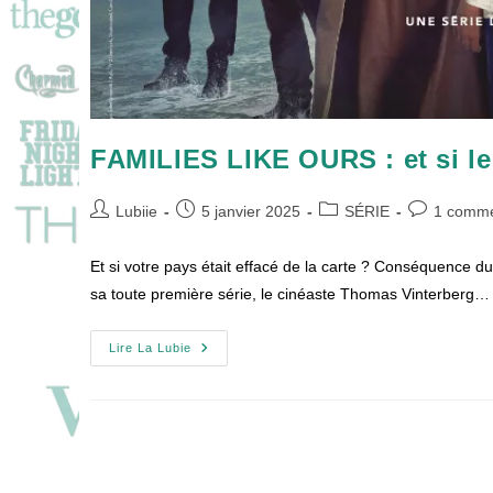
FAMILIES LIKE OURS : et si le 
Auteur/autrice
Publication
Post
Commentair
Lubiie
5 janvier 2025
SÉRIE
1 comme
de
publiée :
category:
de
la
la
Et si votre pays était effacé de la carte ? Conséquence 
publication :
publication :
sa toute première série, le cinéaste Thomas Vinterberg…
FAMILIES
Lire La Lubie
LIKE
OURS
:
Et
Si
Le
Danemark
Était
Rayé