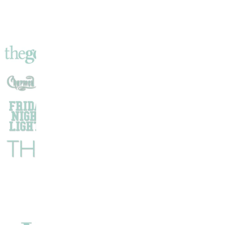
De
La
Carte
?