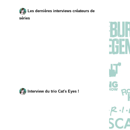
Les dernières interviews créateurs de
séries
Interview du trio Cat's Eyes !