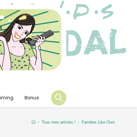
aming
Bonus
>
Tous mes articles !
>
Families Like Ours