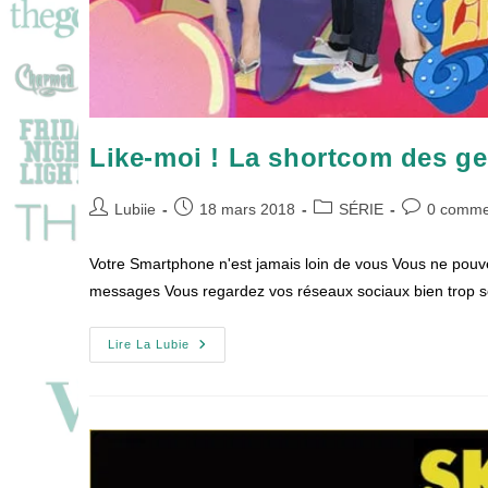
Like-moi ! La shortcom des ge
Auteur/autrice
Publication
Post
Commentair
Lubiie
18 mars 2018
SÉRIE
0 comme
de
publiée :
category:
de
la
la
Votre Smartphone n'est jamais loin de vous Vous ne pou
publication :
publication :
messages Vous regardez vos réseaux sociaux bien trop
Like-
Lire La Lubie
Moi
!
La
Shortcom
Des
Gens
Ultra-
Connectés