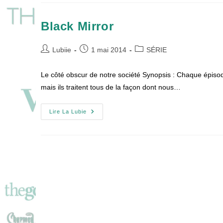
De
Dead
Landes
Black Mirror
Auteur/autrice
Publication
Post
Lubiie
1 mai 2014
SÉRIE
de
publiée :
category:
la
Le côté obscur de notre société Synopsis : Chaque épisode 
publication :
mais ils traitent tous de la façon dont nous…
Black
Lire La Lubie
Mirror