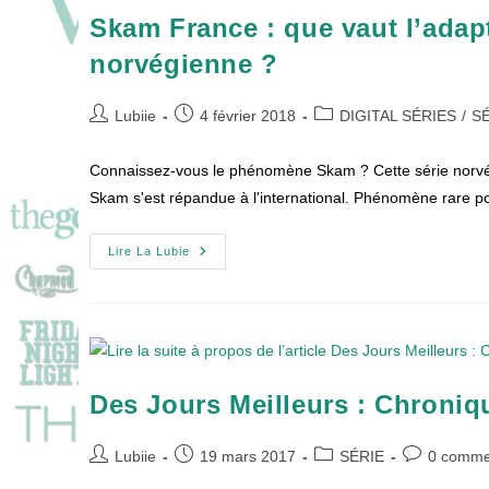
Skam France : que vaut l’adapt
norvégienne ?
Auteur/autrice
Publication
Post
Lubiie
4 février 2018
DIGITAL SÉRIES
/
S
de
publiée :
category:
la
Connaissez-vous le phénomène Skam ? Cette série norvégie
publication :
Skam s'est répandue à l'international. Phénomène rare 
Skam
Lire La Lubie
France
:
Que
Vaut
L’adaptation
De
La
Célèbre
Série
Des Jours Meilleurs : Chroniq
D’ado
Norvégienne
?
Auteur/autrice
Publication
Post
Commentair
Lubiie
19 mars 2017
SÉRIE
0 comme
de
publiée :
category:
de