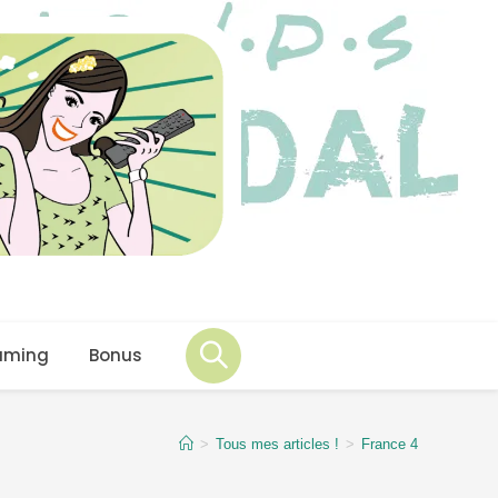
aming
Bonus
>
Tous mes articles !
>
France 4