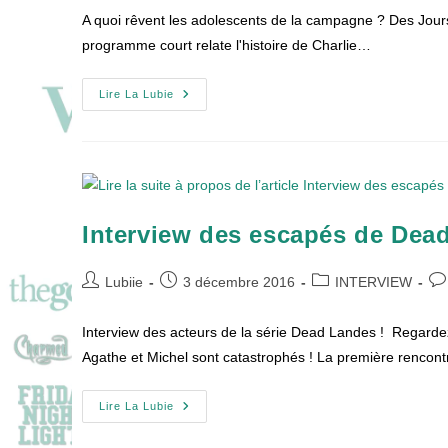
la
la
A quoi rêvent les adolescents de la campagne ? Des Jours
publication :
publication :
programme court relate l'histoire de Charlie…
Des
Lire La Lubie
Jours
Meilleurs
:
Chronique
D’une
Vie
D’ado
À
La
Interview des escapés de Dea
Campagne
!
Auteur/autrice
Publication
Post
Co
Lubiie
3 décembre 2016
INTERVIEW
de
publiée :
category:
de
la
la
Interview des acteurs de la série Dead Landes ! Regard
publication :
pub
Agathe et Michel sont catastrophés ! La première rencon
Interview
Lire La Lubie
Des
Escapés