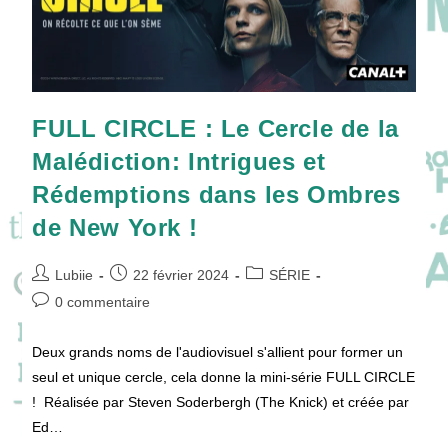
FULL CIRCLE : Le Cercle de la
Malédiction: Intrigues et
Rédemptions dans les Ombres
de New York !
Auteur/autrice
Publication
Post
Lubiie
22 février 2024
SÉRIE
de
publiée :
category:
Commentaires
0 commentaire
la
de
publication :
la
Deux grands noms de l'audiovisuel s'allient pour former un
publication :
seul et unique cercle, cela donne la mini-série FULL CIRCLE
! Réalisée par Steven Soderbergh (The Knick) et créée par
Ed…