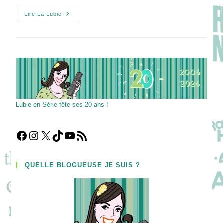
FULL
Lire La Lubie
CIRCLE
:
Le
Cercle
De
La
Malédiction:
Intrigues
Et
Rédemptions
Dans
Les
Lubie en Série fête ses 20 ans !
Ombres
De
New
York
!
Facebook
Instagram
X
TikTok
YouTube
Flux RSS
QUELLE BLOGUEUSE JE SUIS ?