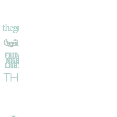
Ce
Soleil
Mortel
!