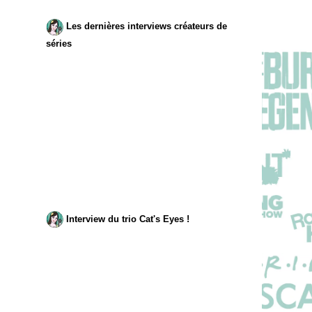
Les dernières interviews créateurs de
séries
Interview du trio Cat's Eyes !