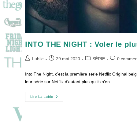
INTO THE NIGHT : Voler le plus
Auteur/autrice
Publication
Post
Commentaire
Lubiie
29 mai 2020
SÉRIE
0 commen
de
publiée :
category:
de
la
la
Into The Night, c'est la première série Netflix Original b
publication :
publication :
leur série sur Netflix d'autant plus qu'ils s'en…
INTO
Lire La Lubie
THE
NIGHT
:
Voler
Le
Plus
Loin
Possible
De