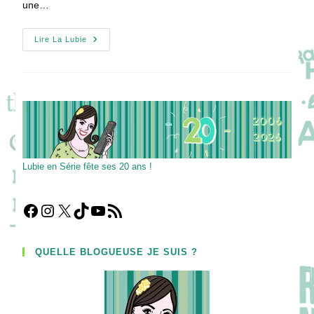
une…
Somewhere
Lire La Lubie
Between
Racontée
Par
Paula
Patton
Lubie en Série fête ses 20 ans !
Facebook
Instagram
X
TikTok
YouTube
Flux RSS
QUELLE BLOGUEUSE JE SUIS ?