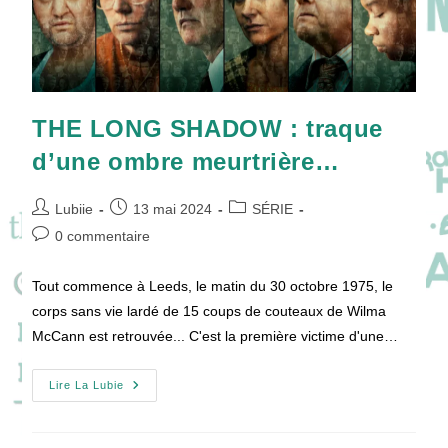
THE LONG SHADOW : traque
d’une ombre meurtrière…
Auteur/autrice
Publication
Post
Lubiie
13 mai 2024
SÉRIE
de
publiée :
category:
Commentaires
0 commentaire
la
de
publication :
la
Tout commence à Leeds, le matin du 30 octobre 1975, le
publication :
corps sans vie lardé de 15 coups de couteaux de Wilma
McCann est retrouvée... C'est la première victime d'une…
THE
Lire La Lubie
LONG
SHADOW
:
Traque