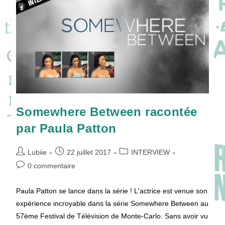
!
Somewhere Between racontée
par Paula Patton
Auteur/autrice
Publication
Post
Lubiie
22 juillet 2017
INTERVIEW
de
publiée :
category:
Commentaires
0 commentaire
la
de
publication :
la
Paula Patton se lance dans la série ! L'actrice est venue son
publication :
expérience incroyable dans la série Somewhere Between au
57ème Festival de Télévision de Monte-Carlo. Sans avoir vu