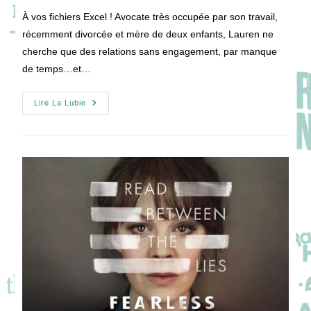
publication :
la
À vos fichiers Excel ! Avocate très occupée par son travail,
publication :
récemment divorcée et mère de deux enfants, Lauren ne
cherche que des relations sans engagement, par manque
de temps…et…
SPREADSHEET
Lire La Lubie
:
Et
Si
Le
Sexe
Était
Aussi
Simple
Qu’un
Fichier
Excel
?