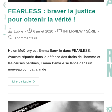
FEARLESS : braver la justice
pour obtenir la vérité !
Auteur/autrice
Publication
Post
Lubiie
6 juillet 2020
INTERVIEW
/
SÉRIE
de
publiée :
category:
Commentaires
0 commentaire
la
de
publication :
la
Helen McCrory est Emma Banville dans FEARLESS.
publication :
Avocate réputée dans la défense des droits de l’homme et
les causes perdues, Emma Banville se lance dans un
nouveau combat afin de…
FEARLESS
Lire La Lubie
:
Braver
La
Justice
Pour
Obtenir
La
Vérité