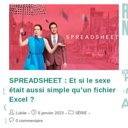
D’une
Ombre
Meurtrière…
SPREADSHEET : Et si le sexe
était aussi simple qu’un fichier
Excel ?
Auteur/autrice
Publication
Post
Lubiie
6 janvier 2023
SÉRIE
de
publiée :
category:
Commentaires
0 commentaire
la
de