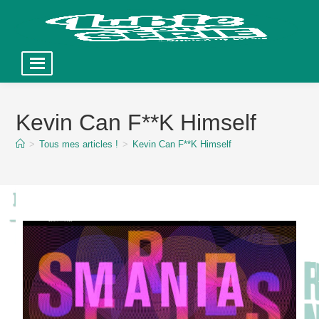
Skip
to
Kevin Can F**K Himself
content
>
Tous mes articles !
>
Kevin Can F**K Himself