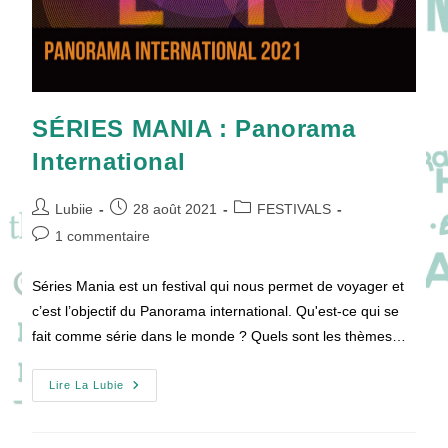
SÉRIES MANIA : Panorama
International
Auteur/autrice
Publication
Post
Lubiie
28 août 2021
FESTIVALS
de
publiée :
category:
Commentaires
1 commentaire
la
de
publication :
la
Séries Mania est un festival qui nous permet de voyager et
publication :
c’est l’objectif du Panorama international. Qu'est-ce qui se
fait comme série dans le monde ? Quels sont les thèmes…
SÉRIES
Lire La Lubie
MANIA
:
Panorama
International