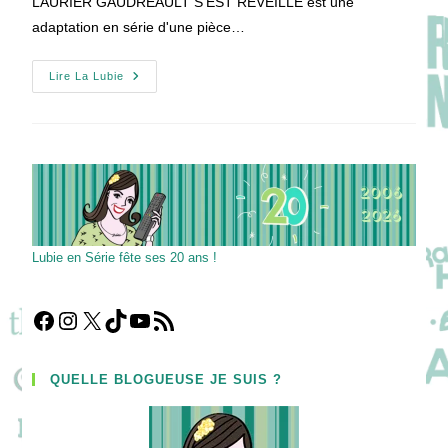
LAURIER GAUDREAULT S'EST RÉVEILLÉ est une
adaptation en série d'une pièce…
LA
Lire La Lubie
NUIT
OÙ
LAURIER
GAUDREAULT
S’EST
RÉVEILLÉ
:
La
Première
Série
De
Xavier
Lubie en Série fête ses 20 ans !
Dolan
!
Facebook
Instagram
X
TikTok
YouTube
Flux RSS
QUELLE BLOGUEUSE JE SUIS ?