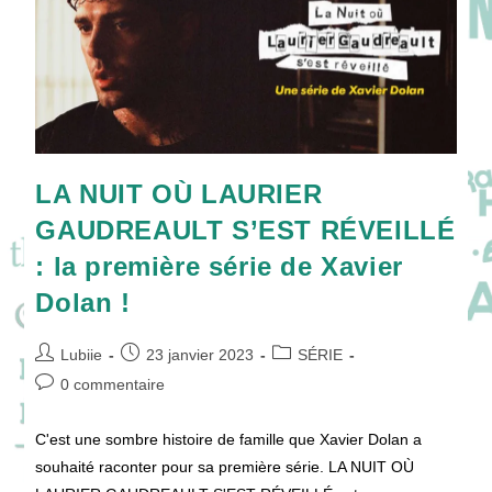
LA NUIT OÙ LAURIER
GAUDREAULT S’EST RÉVEILLÉ
: la première série de Xavier
Dolan !
Auteur/autrice
Publication
Post
Lubiie
23 janvier 2023
SÉRIE
de
publiée :
category:
Commentaires
0 commentaire
la
de
publication :
la
C'est une sombre histoire de famille que Xavier Dolan a
publication :
souhaité raconter pour sa première série. LA NUIT OÙ