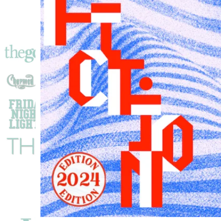
Emma
Boulanouar,
Loubn
Abidar
&
Théo
Costa-
Marini
!