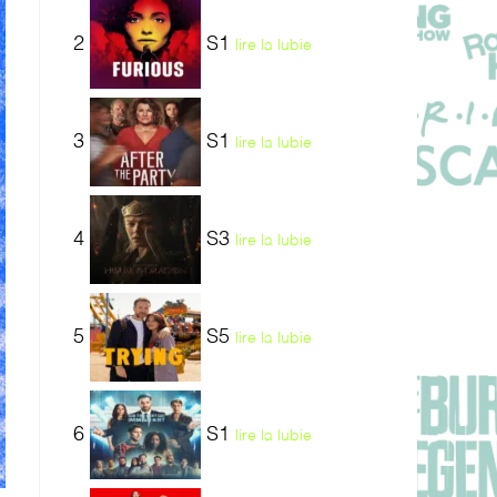
2
S1
lire la lubie
3
S1
lire la lubie
4
S3
lire la lubie
5
S5
lire la lubie
6
S1
lire la lubie