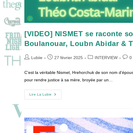
[VIDEO] NISMET se raconte son
Boulanouar, Loubn Abidar & T
Auteur/autrice
Publication
Post
Comm
Lubiie
27 février 2025
INTERVIEW
0
de
publiée :
category:
de
la
la
C’est la véritable Nismet, Hrehorchuk de son nom d’épous
publication :
public
pour rendre justice à sa mère, broyée par un…
[VIDEO]
Lire La Lubie
NISMET
Se
Raconte
Son
Histoire
Vraie
En
Fiction
Avec