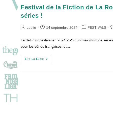
Festival de la Fiction de La R
séries !
Auteur/autrice
Publication
Post
C
Lubiie
14 septembre 2024
FESTIVALS
de
publiée :
category:
d
la
la
Le défi d'un festival en 2024 ? Voir un maximum de séries 
publication :
p
pour les séries françaises, et…
Festival
Lire La Lubie
De
La
Fiction
De
La
Rochelle
2024
:
Avant-
Premières
En
Séries
!