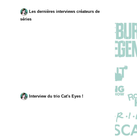
Les dernières interviews créateurs de
séries
Interview du trio Cat's Eyes !