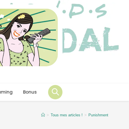
aming
Bonus
>
Tous mes articles !
>
Punishment