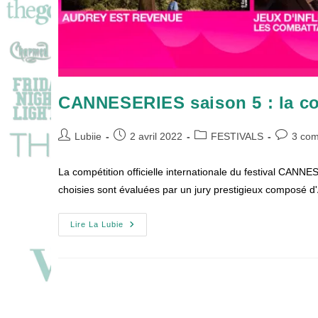
CANNESERIES saison 5 : la comp
Auteur/autrice
Publication
Post
Comment
Lubiie
2 avril 2022
FESTIVALS
3 com
de
publiée :
category:
de
la
la
La compétition officielle internationale du festival CAN
publication :
publicatio
choisies sont évaluées par un jury prestigieux composé d
CANNESERIES
Lire La Lubie
Saison
5
:
La
Compétition
Officielle
Internationale
!