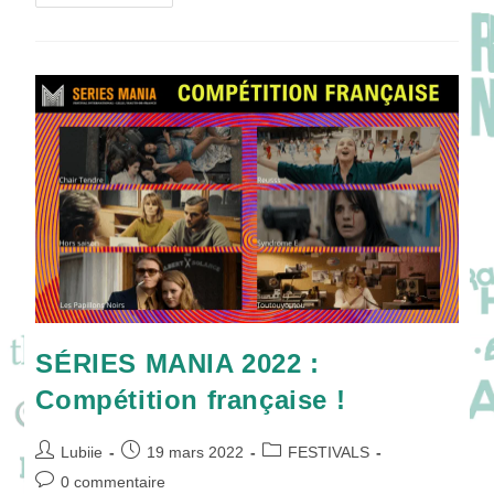
Inès
Ouchaaou,
Assa
Sylla
&
Charlie
Loiselier
REUSSS
À
L’écran
À
La
Vie
!
SÉRIES MANIA 2022 :
Compétition française !
Auteur/autrice
Publication
Post
Lubiie
19 mars 2022
FESTIVALS
de
publiée :
category:
Commentaires
0 commentaire