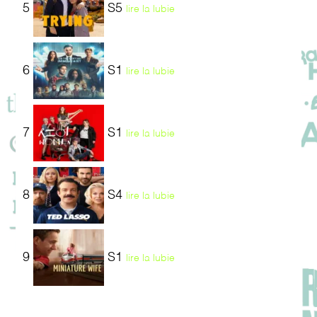
5
S5
lire la lubie
6
S1
lire la lubie
7
S1
lire la lubie
8
S4
lire la lubie
9
S1
lire la lubie