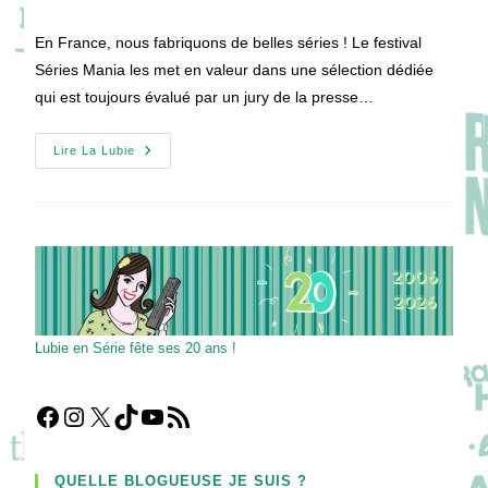
la
de
publication :
la
En France, nous fabriquons de belles séries ! Le festival
publication :
Séries Mania les met en valeur dans une sélection dédiée
qui est toujours évalué par un jury de la presse…
SÉRIES
Lire La Lubie
MANIA
2022
:
Compétition
Française
!
Lubie en Série fête ses 20 ans !
Facebook
Instagram
X
TikTok
YouTube
Flux RSS
QUELLE BLOGUEUSE JE SUIS ?