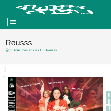
Skip
to
Reusss
content
>
Tous mes articles !
>
Reusss