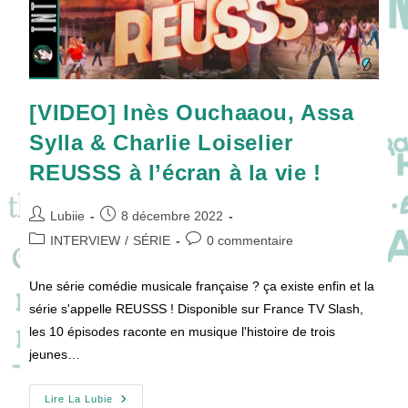
[VIDEO] Inès Ouchaaou, Assa
Sylla & Charlie Loiselier
REUSSS à l’écran à la vie !
Auteur/autrice
Publication
Lubiie
8 décembre 2022
de
publiée :
Post
Commentaires
INTERVIEW
/
SÉRIE
0 commentaire
la
category:
de
publication :
la
Une série comédie musicale française ? ça existe enfin et la
publication :
série s'appelle REUSSS ! Disponible sur France TV Slash,
les 10 épisodes raconte en musique l'histoire de trois
jeunes…
[VIDEO]
Lire La Lubie