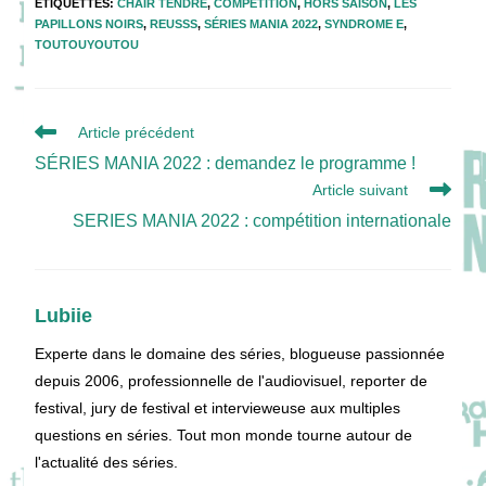
ÉTIQUETTES
:
CHAIR TENDRE
,
COMPÉTITION
,
HORS SAISON
,
LES
PAPILLONS NOIRS
,
REUSSS
,
SÉRIES MANIA 2022
,
SYNDROME E
,
TOUTOUYOUTOU
Read
Article précédent
more
SÉRIES MANIA 2022 : demandez le programme !
articles
Article suivant
SERIES MANIA 2022 : compétition internationale
Lubiie
Experte dans le domaine des séries, blogueuse passionnée
depuis 2006, professionnelle de l'audiovisuel, reporter de
festival, jury de festival et intervieweuse aux multiples
questions en séries. Tout mon monde tourne autour de
l'actualité des séries.