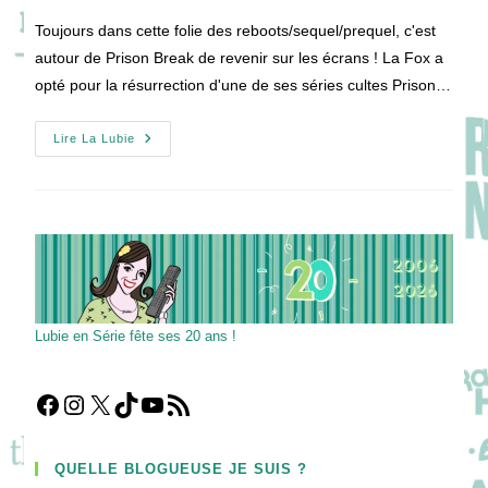
publication :
la
Toujours dans cette folie des reboots/sequel/prequel, c'est
publication :
autour de Prison Break de revenir sur les écrans ! La Fox a
opté pour la résurrection d'une de ses séries cultes Prison…
Prison
Lire La Lubie
Break
:
Retour
À
La
Case
Prison
!
Lubie en Série fête ses 20 ans !
Facebook
Instagram
X
TikTok
YouTube
Flux RSS
QUELLE BLOGUEUSE JE SUIS ?