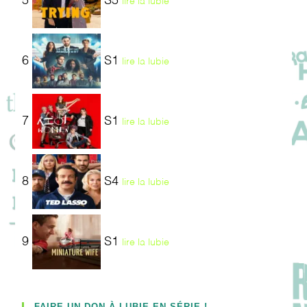
5
S5
lire la lubie
6
S1
lire la lubie
7
S1
lire la lubie
8
S4
lire la lubie
9
S1
lire la lubie
FAIRE UN DON À LUBIE EN SÉRIE !