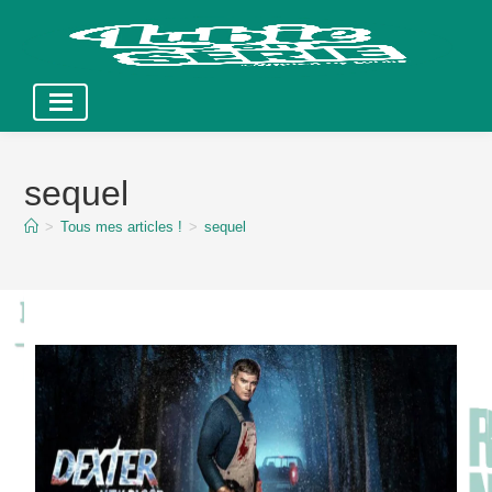
Skip
to
sequel
content
>
Tous mes articles !
>
sequel