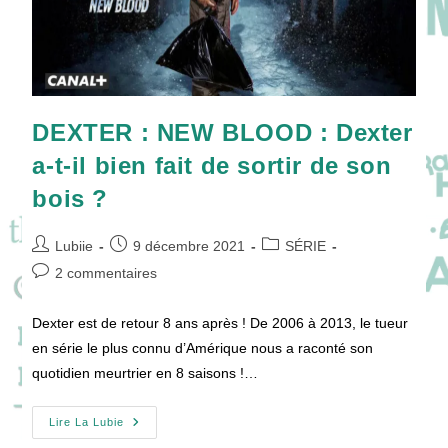
DEXTER : NEW BLOOD : Dexter
a-t-il bien fait de sortir de son
bois ?
Auteur/autrice
Publication
Post
Lubiie
9 décembre 2021
SÉRIE
de
publiée :
category:
Commentaires
2 commentaires
la
de
publication :
la
Dexter est de retour 8 ans après ! De 2006 à 2013, le tueur
publication :
en série le plus connu d’Amérique nous a raconté son
quotidien meurtrier en 8 saisons !…
DEXTER
Lire La Lubie
: