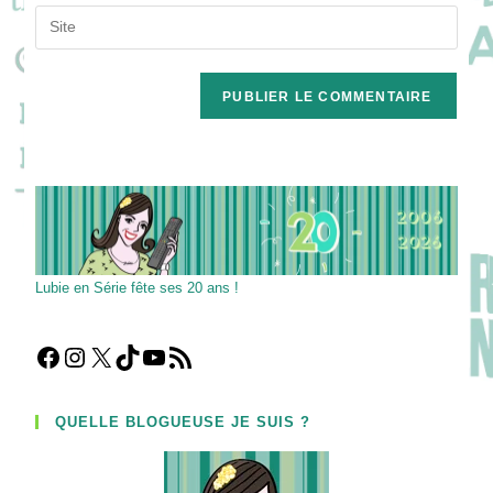
email
Saisir
to
address
l’URL
comment
to
de
comment
votre
site
(facultatif)
Lubie en Série fête ses 20 ans !
Facebook
Instagram
X
TikTok
YouTube
Flux RSS
QUELLE BLOGUEUSE JE SUIS ?