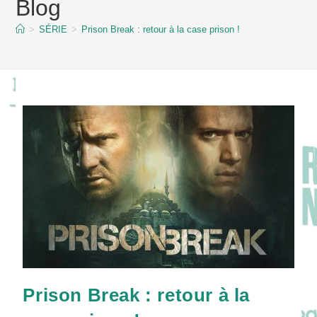
Blog
content
>
SÉRIE
>
Prison Break : retour à la case prison !
Prison Break : retour à la