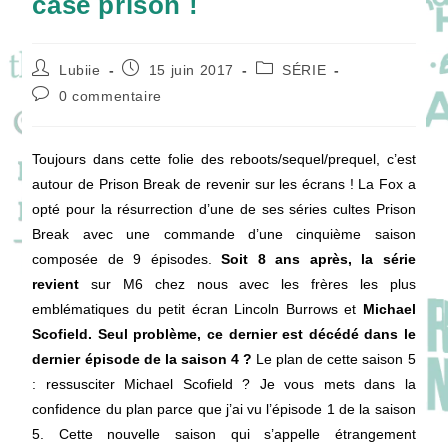
case prison !
Auteur/autrice
Publication
Post
Lubiie
15 juin 2017
SÉRIE
de
publiée :
category:
Commentaires
0 commentaire
la
de
publication :
la
publication :
Toujours dans cette folie des reboots/sequel/prequel, c’est
autour de Prison Break de revenir sur les écrans ! La Fox a
opté pour la résurrection d’une de ses séries cultes Prison
Break avec une commande d’une cinquième saison
composée de 9 épisodes.
Soit 8 ans après, la série
revient
sur M6 chez nous avec les frères les plus
emblématiques du petit écran Lincoln Burrows et
Michael
Scofield. Seul problème, ce dernier est décédé dans le
dernier épisode de la saison 4 ?
Le plan de cette saison 5
: ressusciter Michael Scofield ? Je vous mets dans la
confidence du plan parce que j’ai vu l’épisode 1 de la saison
5. Cette nouvelle saison qui s’appelle étrangement