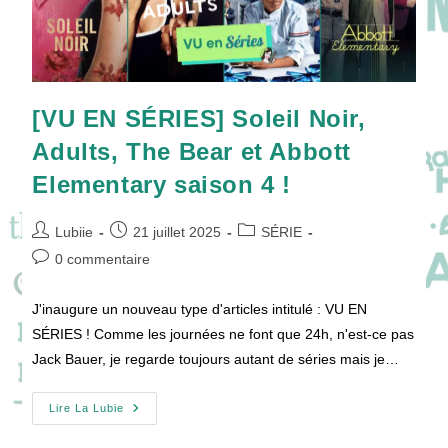
[VU EN SÉRIES] Soleil Noir,
Adults, The Bear et Abbott
Elementary saison 4 !
Auteur/autrice
Publication
Post
Lubiie
21 juillet 2025
SÉRIE
de
publiée :
category:
Commentaires
0 commentaire
la
de
publication :
la
J'inaugure un nouveau type d'articles intitulé : VU EN
publication :
SÉRIES ! Comme les journées ne font que 24h, n'est-ce pas
Jack Bauer, je regarde toujours autant de séries mais je…
[VU
Lire La Lubie
EN
SÉRIES]