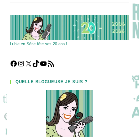
Soleil
Noir,
Adults,
The
Bear
Et
Abbott
Elementary
Saison
4
Lubie en Série fête ses 20 ans !
!
Facebook
Instagram
X
TikTok
YouTube
Flux RSS
QUELLE BLOGUEUSE JE SUIS ?