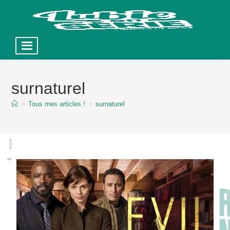
Skip
to
surnaturel
content
>
Tous mes articles !
>
surnaturel