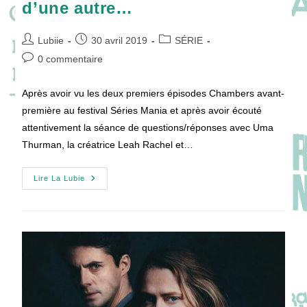
d’une autre…
Auteur/autrice
Publication
Post
Lubiie
30 avril 2019
SÉRIE
de
publiée :
category:
Commentaires
0 commentaire
la
de
publication :
la
Après avoir vu les deux premiers épisodes Chambers avant-
publication :
première au festival Séries Mania et après avoir écouté
attentivement la séance de questions/réponses avec Uma
Thurman, la créatrice Leah Rachel et…
Chambers
Lire La Lubie
:
Hantée
Par
Le
Coeur
D’une
Autre…