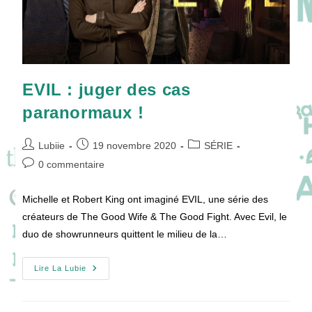
EVIL : juger des cas
paranormaux !
Auteur/autrice
Publication
Post
Lubiie
19 novembre 2020
SÉRIE
de
publiée :
category:
Commentaires
0 commentaire
la
de
publication :
la
Michelle et Robert King ont imaginé EVIL, une série des
publication :
créateurs de The Good Wife & The Good Fight. Avec Evil, le
duo de showrunneurs quittent le milieu de la…
EVIL
Lire La Lubie
:
Juger
Des
Cas