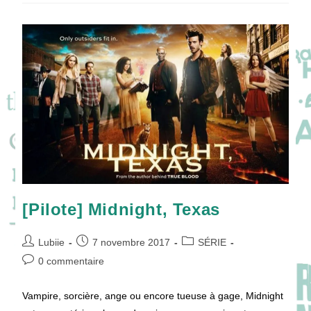
Of
Witches
[Pilote] Midnight, Texas
Auteur/autrice
Publication
Post
Lubiie
7 novembre 2017
SÉRIE
de
publiée :
category:
Commentaires
0 commentaire
la
de
publication :
la
Vampire, sorcière, ange ou encore tueuse à gage, Midnight
publication :