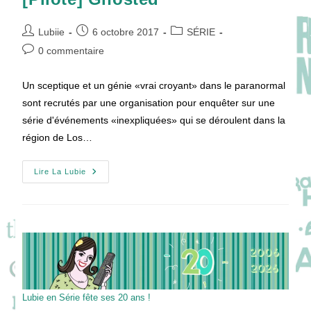
Auteur/autrice
Publication
Post
Lubiie
6 octobre 2017
SÉRIE
de
publiée :
category:
Commentaires
0 commentaire
la
de
publication :
la
Un sceptique et un génie «vrai croyant» dans le paranormal
publication :
sont recrutés par une organisation pour enquêter sur une
série d'événements «inexpliquées» qui se déroulent dans la
région de Los…
[Pilote]
Lire La Lubie
Ghosted
Lubie en Série fête ses 20 ans !