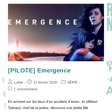
Paranormaux
!
[PILOTE] Emergence
Auteur/autrice
Publication
Post
Lubiie
12 février 2020
SÉRIE
de
publiée :
category:
Commentaires
1 commentaire
la
de
publication :
la
En arrivant sur les lieux d’un accident d’avion, Jo (Allison
publication :
Tolman), chef de la police, découvre une petite fille