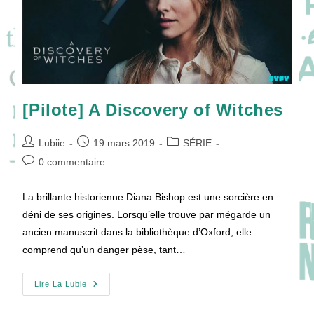
[Pilote] A Discovery of Witches
Auteur/autrice
Publication
Post
Lubiie
19 mars 2019
SÉRIE
de
publiée :
category:
Commentaires
0 commentaire
la
de
publication :
la
La brillante historienne Diana Bishop est une sorcière en
publication :
déni de ses origines. Lorsqu’elle trouve par mégarde un
ancien manuscrit dans la bibliothèque d’Oxford, elle
comprend qu’un danger pèse, tant…
[Pilote]
Lire La Lubie
A
Discovery