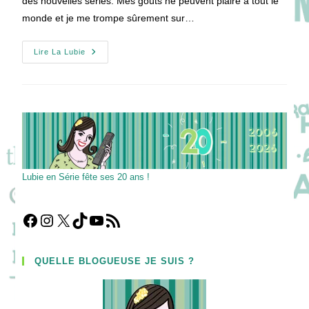
des nouvelles séries. Mes goûts ne peuvent plaire à tout le
monde et je me trompe sûrement sur…
Pilotes
Lire La Lubie
En
Séries
2013
Lubie en Série fête ses 20 ans !
Facebook
Instagram
X
TikTok
YouTube
Flux RSS
QUELLE BLOGUEUSE JE SUIS ?