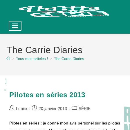
Skip
to
The Carrie Diaries
content
>
Tous mes articles !
>
The Carrie Diaries
Pilotes en séries 2013
Auteur/autrice
Publication
Post
Lubiie
20 janvier 2013
SÉRIE
de
publiée :
category:
la
Pilotes en séries : je donne mon avis personel sur les pilotes
publication :