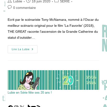
Auteur/autrice
Publication
Post
Lubiie
18 juin 2020
SÉRIE
de
publiée :
category:
Commentaires
0 commentaire
la
de
publication :
la
Ecrit par le scénariste Tony McNamara, nommé à l'Oscar du
publication :
meilleur scénario original pour le film 'La Favorite' (2018),
THE GREAT raconte l'ascension de la Grande Catherine du
statut d'outsider…
THE
Lire La Lubie
GREAT
:
Une
Histoire
Déjantée
De
La
Grande
Catherine
!
Lubie en Série fête ses 20 ans !