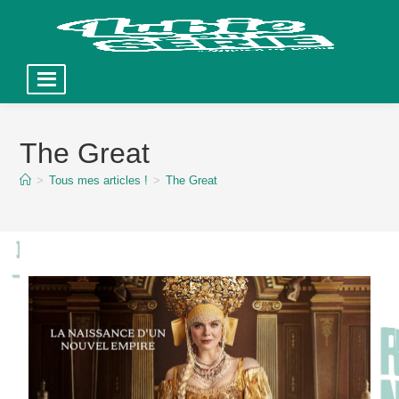
Skip
to
The Great
content
>
Tous mes articles !
>
The Great