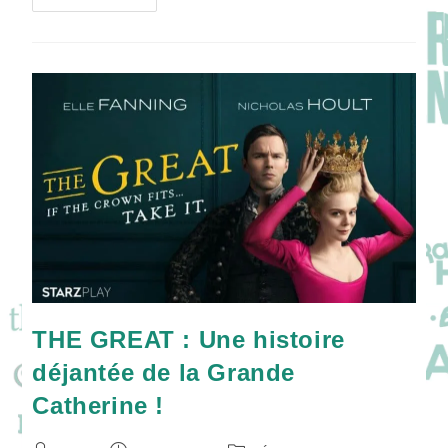
GREAT
Saison
2
:
Catherine
A-
T-
Elle
Vraiment
Réussi
Son
« Coup »
?
THE GREAT : Une histoire
déjantée de la Grande
Catherine !