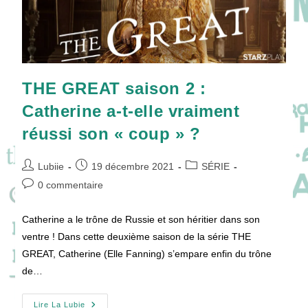
THE GREAT saison 2 :
Catherine a-t-elle vraiment
réussi son « coup » ?
Auteur/autrice
Publication
Post
Lubiie
19 décembre 2021
SÉRIE
de
publiée :
category:
Commentaires
0 commentaire
la
de
publication :
la
Catherine a le trône de Russie et son héritier dans son
publication :
ventre ! Dans cette deuxième saison de la série THE
GREAT, Catherine (Elle Fanning) s’empare enfin du trône
de…
THE
Lire La Lubie