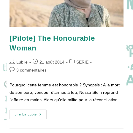
[Pilote] The Honourable
Woman
Auteur/autrice
Publication
Post
Lubiie
21 août 2014
SÉRIE
de
publiée :
category:
Commentaires
3 commentaires
la
de
publication :
la
Pourquoi cette femme est honorable ? Synopsis : A la mort
publication :
de son père, vendeur d'armes à feu, Nessa Stein reprend
l'affaire en mains. Alors qu'elle milite pour la réconciliation…
[Pilote]
Lire La Lubie
The
Honourable
Woman