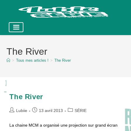
Skip
to
The River
content
>
Tous mes articles !
>
The River
The River
Auteur/autrice
Publication
Post
Lubiie
13 avril 2013
SÉRIE
de
publiée :
category:
la
La chaine MCM a organisé une projection sur grand écran
publication :