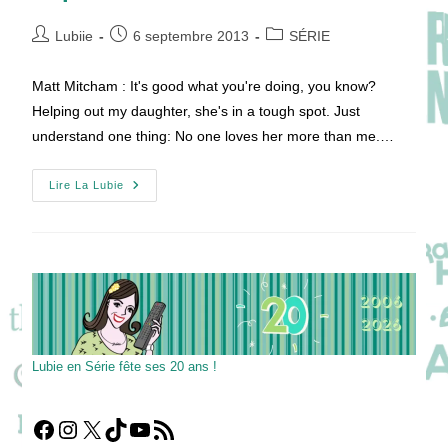
Auteur/autrice
Publication
Post
Lubiie
6 septembre 2013
SÉRIE
de
publiée :
category:
la
Matt Mitcham : It's good what you're doing, you know?
publication :
Helping out my daughter, she's in a tough spot. Just
understand one thing: No one loves her more than me.…
Top
Lire La Lubie
Of
The
Lake
–
S01E02
Lubie en Série fête ses 20 ans !
Facebook
Instagram
X
TikTok
YouTube
Flux RSS