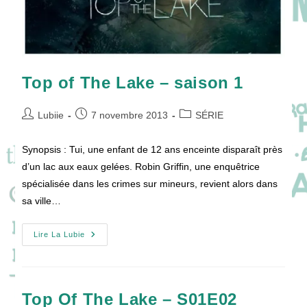
Top of The Lake – saison 1
Auteur/autrice
Publication
Post
Lubiie
7 novembre 2013
SÉRIE
de
publiée :
category:
la
Synopsis : Tui, une enfant de 12 ans enceinte disparaît près
publication :
d’un lac aux eaux gelées. Robin Griffin, une enquêtrice
spécialisée dans les crimes sur mineurs, revient alors dans
sa ville…
Top
Lire La Lubie
Of
The
Lake
–
Saison
1
Top Of The Lake – S01E02