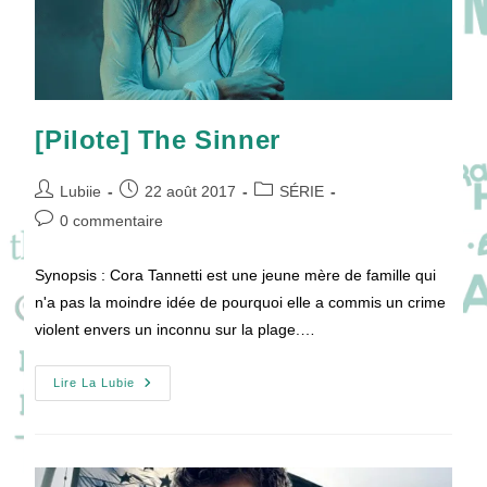
[Pilote] The Sinner
Auteur/autrice
Publication
Post
Lubiie
22 août 2017
SÉRIE
de
publiée :
category:
Commentaires
0 commentaire
la
de
publication :
la
Synopsis : Cora Tannetti est une jeune mère de famille qui
publication :
n'a pas la moindre idée de pourquoi elle a commis un crime
violent envers un inconnu sur la plage.…
[Pilote]
Lire La Lubie
The
Sinner