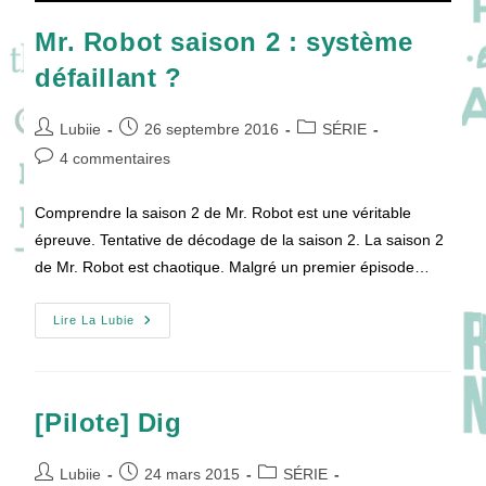
Mr. Robot saison 2 : système
défaillant ?
Auteur/autrice
Publication
Post
Lubiie
26 septembre 2016
SÉRIE
de
publiée :
category:
Commentaires
4 commentaires
la
de
publication :
la
Comprendre la saison 2 de Mr. Robot est une véritable
publication :
épreuve. Tentative de décodage de la saison 2. La saison 2
de Mr. Robot est chaotique. Malgré un premier épisode…
Mr.
Lire La Lubie
Robot
Saison
2
:
Système
Défaillant
[Pilote] Dig
?
Auteur/autrice
Publication
Post
Lubiie
24 mars 2015
SÉRIE