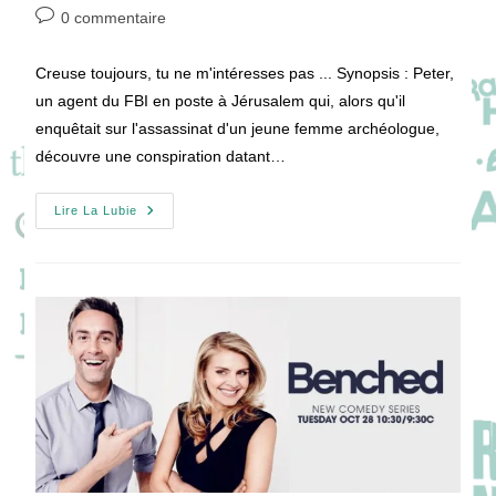
de
publiée :
category:
Commentaires
0 commentaire
la
de
publication :
la
Creuse toujours, tu ne m'intéresses pas ... Synopsis : Peter,
publication :
un agent du FBI en poste à Jérusalem qui, alors qu'il
enquêtait sur l'assassinat d'un jeune femme archéologue,
découvre une conspiration datant…
[Pilote]
Lire La Lubie
Dig