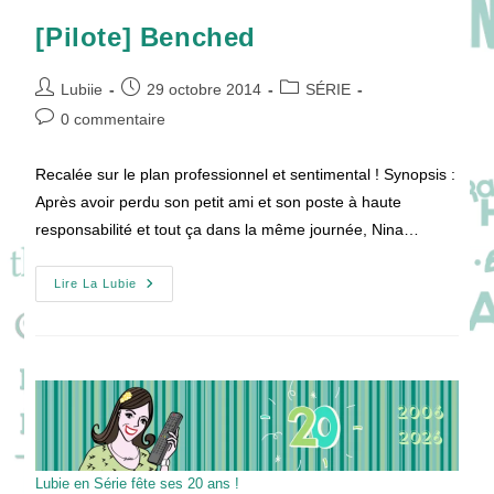
[Pilote] Benched
Auteur/autrice
Publication
Post
Lubiie
29 octobre 2014
SÉRIE
de
publiée :
category:
Commentaires
0 commentaire
la
de
publication :
la
Recalée sur le plan professionnel et sentimental ! Synopsis :
publication :
Après avoir perdu son petit ami et son poste à haute
responsabilité et tout ça dans la même journée, Nina…
[Pilote]
Lire La Lubie
Benched
Lubie en Série fête ses 20 ans !