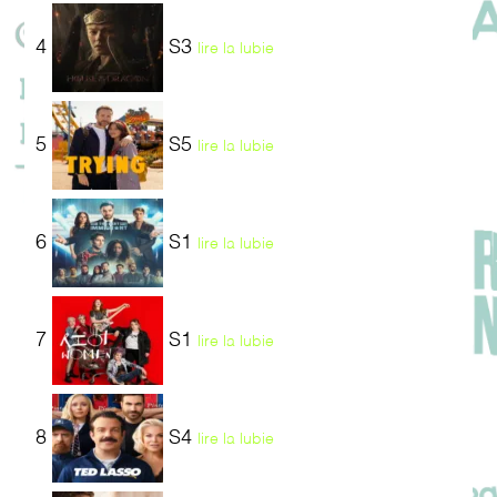
4
S3
lire la lubie
5
S5
lire la lubie
6
S1
lire la lubie
7
S1
lire la lubie
8
S4
lire la lubie