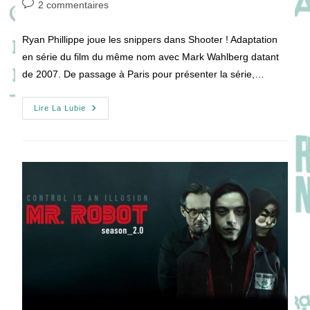
Commentaires
2 commentaires
la
de
publication :
la
Ryan Phillippe joue les snippers dans Shooter ! Adaptation
publication :
en série du film du même nom avec Mark Wahlberg datant
de 2007. De passage à Paris pour présenter la série,…
Ryan
Lire La Lubie
Phillippe
En
Mode
Shooter
!