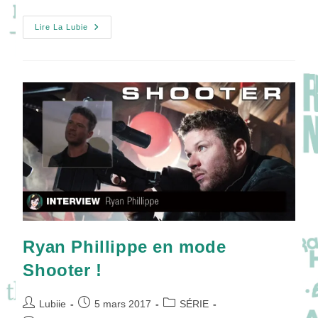
[Pilote]
Lire La Lubie
Shooter
Ryan Phillippe en mode
Shooter !
Auteur/autrice
Publication
Post
Lubiie
5 mars 2017
SÉRIE
de
publiée :
category: