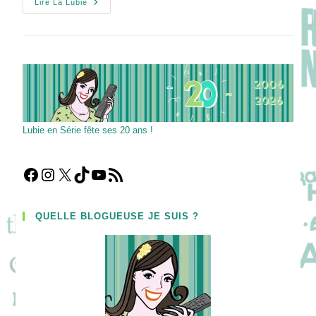
[VIDEO]
Lire La Lubie
Stephen
Wight
Philosophe
Sur
Son
Personnage
Du
Frère
Dans
WAITING
FOR
THE
Lubie en Série fête ses 20 ans !
OUT
!
Facebook
Instagram
X
TikTok
YouTube
Flux RSS
QUELLE BLOGUEUSE JE SUIS ?