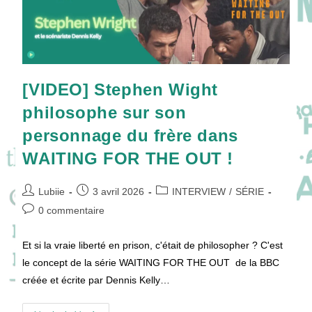
[VIDEO] Stephen Wight
philosophe sur son
personnage du frère dans
WAITING FOR THE OUT !
Auteur/autrice
Publication
Post
Lubiie
3 avril 2026
INTERVIEW
/
SÉRIE
de
publiée :
category:
Commentaires
0 commentaire
la
de
publication :
la
Et si la vraie liberté en prison, c'était de philosopher ? C'est
publication :
le concept de la série WAITING FOR THE OUT de la BBC
créée et écrite par Dennis Kelly…