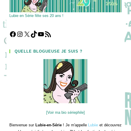
Lubie en Série fête ses 20 ans !
Facebook
Instagram
X
TikTok
YouTube
Flux RSS
QUELLE BLOGUEUSE JE SUIS ?
[Voir ma bio sériephile]
Bienvenue sur
Lubie-en-Série
! Je m'appelle
Lubiie
et découvrez