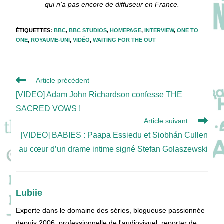
qui n’a pas encore de diffuseur en France.
ÉTIQUETTES
:
BBC
,
BBC STUDIOS
,
HOMEPAGE
,
INTERVIEW
,
ONE TO
ONE
,
ROYAUME-UNI
,
VIDÉO
,
WAITING FOR THE OUT
Read
Article précédent
more
[VIDEO] Adam John Richardson confesse THE
articles
SACRED VOWS !
Article suivant
[VIDEO] BABIES : Paapa Essiedu et Siobhán Cullen
au cœur d’un drame intime signé Stefan Golaszewski
Lubiie
Experte dans le domaine des séries, blogueuse passionnée
depuis 2006, professionnelle de l'audiovisuel, reporter de