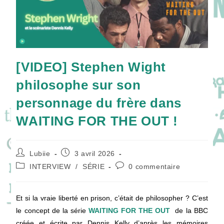
[VIDEO] Stephen Wight
philosophe sur son
personnage du frère dans
WAITING FOR THE OUT !
Auteur/autrice
Publication
Lubiie
3 avril 2026
de
publiée :
Post
Commentaires
INTERVIEW
/
SÉRIE
0 commentaire
la
category:
de
publication :
la
publication :
Et si la vraie liberté en prison, c’était de philosopher ? C’est
le concept de la série
WAITING FOR THE OUT
de la BBC
créée et écrite par Dennis Kelly d’après les mémoires