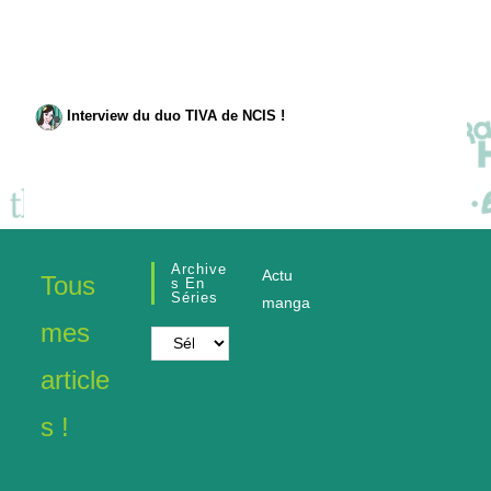
Interview du duo TIVA de NCIS !
Archive
Actu
Tous
S En
Séries
manga
mes
Archives
en
article
séries
s !