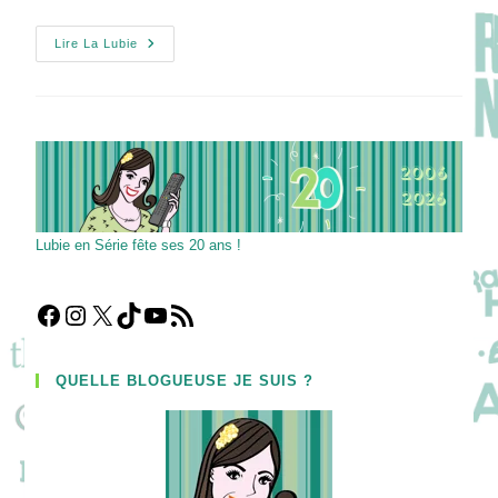
Winning
Lire La Lubie
Time
:
The
Rise
Of
The
Lakers
Dynasty
Ou
Une
Histoire
De
Lubie en Série fête ses 20 ans !
La
Gagne
Au
Basketball
!
Facebook
Instagram
X
TikTok
YouTube
Flux RSS
QUELLE BLOGUEUSE JE SUIS ?