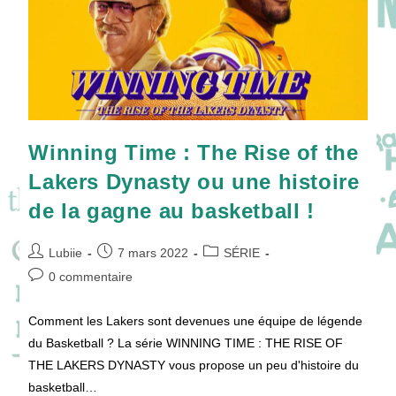
Winning Time : The Rise of the
Lakers Dynasty ou une histoire
de la gagne au basketball !
Auteur/autrice
Publication
Post
Lubiie
7 mars 2022
SÉRIE
de
publiée :
category:
Commentaires
0 commentaire
la
de
publication :
la
Comment les Lakers sont devenues une équipe de légende
publication :
du Basketball ? La série WINNING TIME : THE RISE OF
THE LAKERS DYNASTY vous propose un peu d'histoire du
basketball…