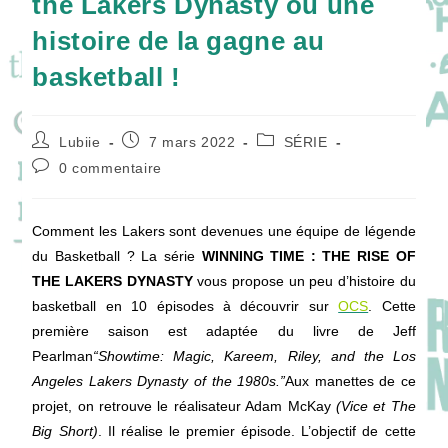
the Lakers Dynasty ou une
histoire de la gagne au
basketball !
Auteur/autrice
Publication
Post
Lubiie
7 mars 2022
SÉRIE
de
publiée :
category:
Commentaires
0 commentaire
la
de
publication :
la
publication :
Comment les Lakers sont devenues une équipe de légende
du Basketball ? La série
WINNING TIME : THE RISE OF
THE LAKERS DYNASTY
vous propose un peu d’histoire du
basketball en 10 épisodes à découvrir sur
OCS
. Cette
première saison est adaptée du livre de Jeff
Pearlman
“Showtime: Magic, Kareem, Riley, and the Los
Angeles Lakers Dynasty of the 1980s.
”
Aux manettes de ce
projet, on retrouve le réalisateur Adam McKay
(
Vice et The
Big Short)
. Il réalise le premier épisode. L’objectif de cette