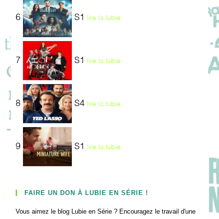
6
S1
lire la lubie
7
S1
lire la lubie
8
S4
lire la lubie
9
S1
lire la lubie
FAIRE UN DON À LUBIE EN SÉRIE !
Vous aimez le blog Lubie en Série ? Encouragez le travail d'une