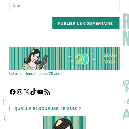
Saisir
to
address
l’URL
comment
to
de
comment
votre
site
(facultatif)
Lubie en Série fête ses 20 ans !
Facebook
Instagram
X
TikTok
YouTube
Flux RSS
QUELLE BLOGUEUSE JE SUIS ?