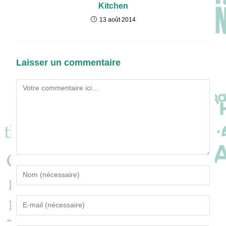
Kitchen
13 août 2014
Laisser un commentaire
Comment
Enter
your
name
Enter
or
your
username
email