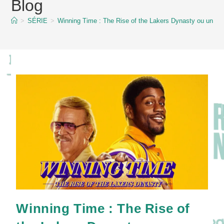
Blog
content
>
SÉRIE
>
Winning Time : The Rise of the Lakers Dynasty ou une his
Winning Time : The Rise of