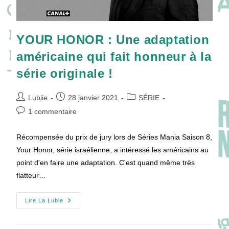
YOUR HONOR : Une adaptation
américaine qui fait honneur à la
série originale !
Auteur/autrice
Publication
Post
Lubiie
28 janvier 2021
SÉRIE
de
publiée :
category:
Commentaires
1 commentaire
la
de
publication :
la
Récompensée du prix de jury lors de Séries Mania Saison 8,
publication :
Your Honor, série israélienne, a intéressé les américains au
point d'en faire une adaptation. C'est quand même très
flatteur…
YOUR
Lire La Lubie
HONOR
:
Une