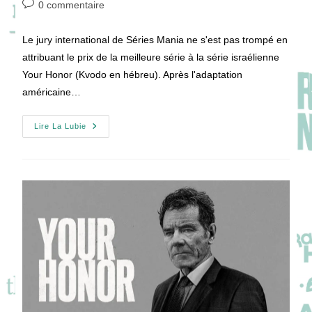
Commentaires
0 commentaire
la
de
publication :
la
Le jury international de Séries Mania ne s'est pas trompé en
publication :
attribuant le prix de la meilleure série à la série israélienne
Your Honor (Kvodo en hébreu). Après l'adaptation
américaine…
UN
Lire La Lubie
HOMME
D’HONNEUR
:
Une
Adaptation
Française
Qui
Fait
Honneur
À
La
Série
Originale
!