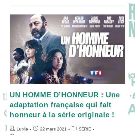
2
:
Est-
Ce
Qu’un
Juge
Peut
Connaître
La
Rédemption
?
UN HOMME D’HONNEUR : Une
adaptation française qui fait
honneur à la série originale !
Auteur/autrice
Publication
Post
Lubiie
22 mars 2021
SÉRIE
de
publiée :
category: