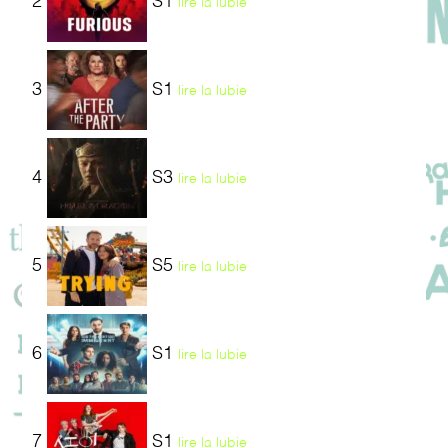
2
S1
lire la lubie
3
S1
lire la lubie
4
S3
lire la lubie
5
S5
lire la lubie
6
S1
lire la lubie
7
S1
lire la lubie