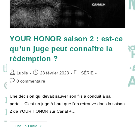
YOUR HONOR saison 2 : est-ce
qu’un juge peut connaître la
rédemption ?
Auteur/autrice
Publication
Post
Lubiie
23 février 2023
SÉRIE
de
publiée :
category:
Commentaires
0 commentaire
la
de
publication :
la
Une décision qui devait sauver son fils a conduit à sa
publication :
perte... C'est un juge à bout que l'on retrouve dans la saison
2 de YOUR HONOR sur Canal +…
YOUR
Lire La Lubie
HONOR
Saison