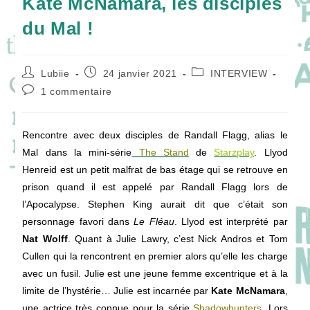
Kate McNamara, les disciples
du Mal !
Auteur/autrice
Publication
Post
Lubiie
24 janvier 2021
INTERVIEW
de
publiée :
category:
Commentaires
1 commentaire
la
de
publication :
la
publication :
Rencontre avec deux disciples de Randall Flagg, alias le
Mal dans la mini-série
The Stand
de
Starzplay
. Llyod
Henreid est un petit malfrat de bas étage qui se retrouve en
prison quand il est appelé par Randall Flagg lors de
l’Apocalypse. Stephen King aurait dit que c’était son
personnage favori dans
Le Fléau
. Llyod est interprété par
Nat Wolff
. Quant à Julie Lawry, c’est Nick Andros et Tom
Cullen qui la rencontrent en premier alors qu’elle les charge
avec un fusil. Julie est une jeune femme excentrique et à la
limite de l’hystérie… Julie est incarnée par
Kate McNamara
,
une actrice très connue pour la série
Shadowhunters
. Lors