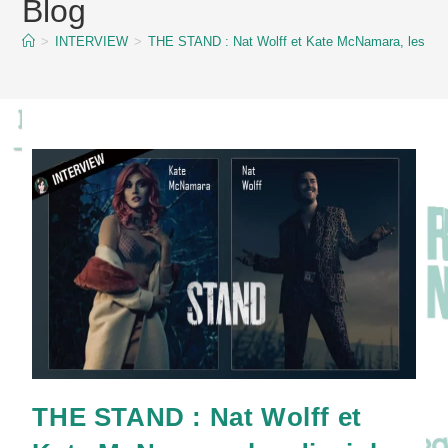
Blog
content
>
INTERVIEW
>
THE STAND : Nat Wolff et Kate McNamara, les disc
THE STAND : Nat Wolff et